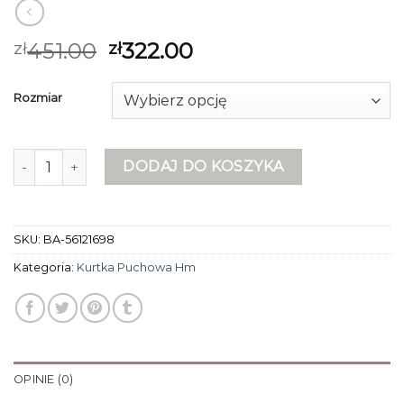
451.00
322.00
zł
zł
Rozmiar
ilość kurtka puchowa hm
DODAJ DO KOSZYKA
SKU:
BA-56121698
Kategoria:
Kurtka Puchowa Hm
OPINIE (0)