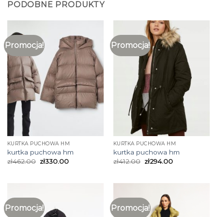
PODOBNE PRODUKTY
Promocja!
Promocja!
KURTKA PUCHOWA HM
KURTKA PUCHOWA HM
kurtka puchowa hm
kurtka puchowa hm
zł
462.00
zł
330.00
zł
412.00
zł
294.00
Promocja!
Promocja!