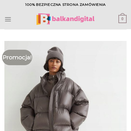
Skip
100% BEZPIECZNA STRONA ZAMÓWIENIA
to
content
0
Promocja!