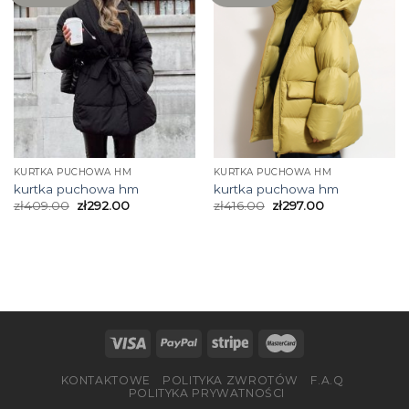
KURTKA PUCHOWA HM
KURTKA PUCHOWA HM
kurtka puchowa hm
kurtka puchowa hm
zł
409.00
zł
292.00
zł
416.00
zł
297.00
KONTAKTOWE
POLITYKA ZWROTÓW
F.A.Q
POLITYKA PRYWATNOŚCI