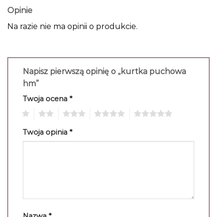
Opinie
Na razie nie ma opinii o produkcie.
Napisz pierwszą opinię o „kurtka puchowa
hm”
Twoja ocena
*
1
2
3
4
5
Twoja opinia
*
Nazwa
*