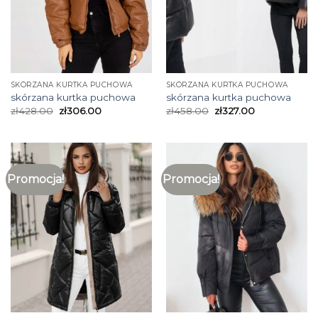
SKÓRZANA KURTKA PUCHOWA
SKÓRZANA KURTKA PUCHOWA
skórzana kurtka puchowa
skórzana kurtka puchowa
zł
428.00
zł
306.00
zł
458.00
zł
327.00
Promocja!
Promocja!