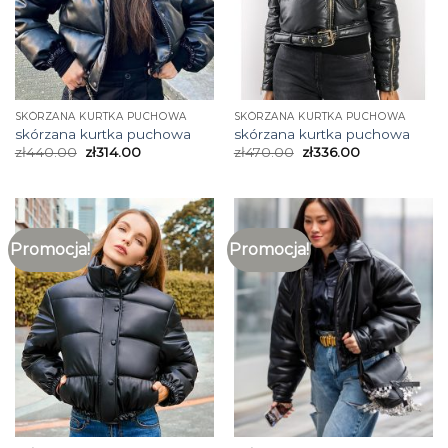
SKÓRZANA KURTKA PUCHOWA
SKÓRZANA KURTKA PUCHOWA
skórzana kurtka puchowa
skórzana kurtka puchowa
zł
440.00
zł
314.00
zł
470.00
zł
336.00
Promocja!
Promocja!