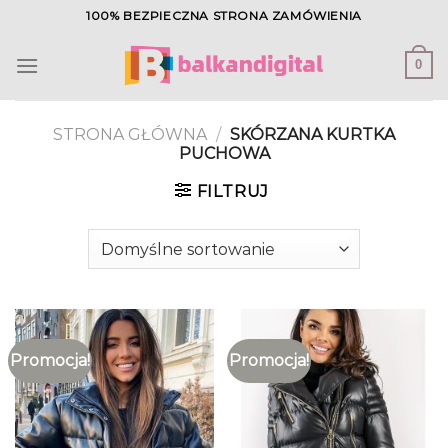
Skip
100% BEZPIECZNA STRONA ZAMÓWIENIA
to
content
0
STRONA GŁÓWNA
/
SKÓRZANA KURTKA
PUCHOWA
FILTRUJ
Promocja!
Promocja!