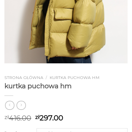
STRONA GŁÓWNA
/
KURTKA PUCHOWA HM
kurtka puchowa hm
416.00
297.00
zł
zł