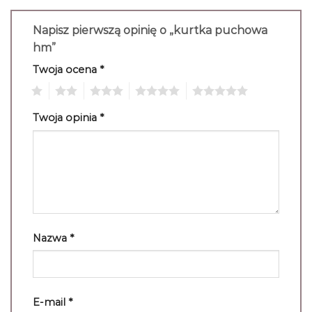
Napisz pierwszą opinię o „kurtka puchowa
hm”
Twoja ocena
*
1
2
3
4
5
Twoja opinia
*
Nazwa
*
E-mail
*