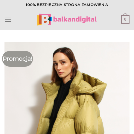
Skip
100% BEZPIECZNA STRONA ZAMÓWIENIA
to
content
0
Promocja!