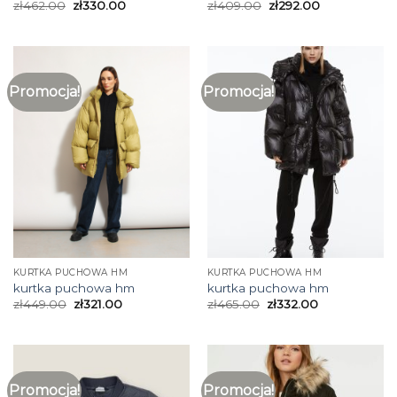
zł
462.00
zł
330.00
zł
409.00
zł
292.00
Promocja!
Promocja!
KURTKA PUCHOWA HM
KURTKA PUCHOWA HM
kurtka puchowa hm
kurtka puchowa hm
zł
449.00
zł
321.00
zł
465.00
zł
332.00
Promocja!
Promocja!