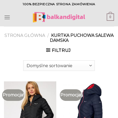
Skip
100% BEZPIECZNA STRONA ZAMÓWIENIA
to
content
0
STRONA GŁÓWNA
/
KURTKA PUCHOWA SALEWA
DAMSKA
FILTRUJ
Promocja!
Promocja!