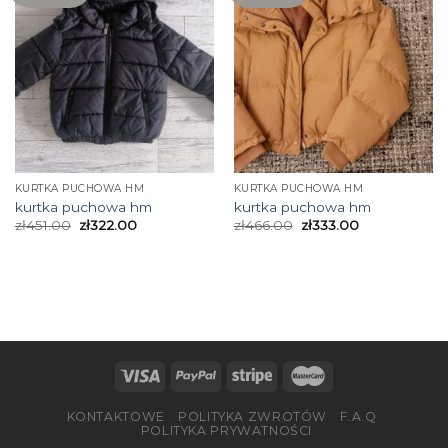
KURTKA PUCHOWA HM
KURTKA PUCHOWA HM
kurtka puchowa hm
kurtka puchowa hm
zł
451.00
zł
322.00
zł
466.00
zł
333.00
KONTAKTOWE
POLITYKA ZWROTÓW
F.A.Q
POLITYKA PRYWATNOŚCI