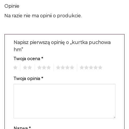
Opinie
Na razie nie ma opinii o produkcie.
Napisz pierwszą opinię o „kurtka puchowa
hm”
Twoja ocena
*
1
2
3
4
5
Twoja opinia
*
Nazwa
*