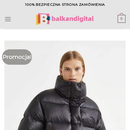
Skip
100% BEZPIECZNA STRONA ZAMÓWIENIA
to
content
0
Promocja!