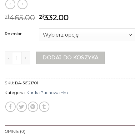
465.00
332.00
zł
zł
Rozmiar
ilość kurtka puchowa hm
DODAJ DO KOSZYKA
SKU:
BA-56121701
Kategoria:
Kurtka Puchowa Hm
OPINIE (0)