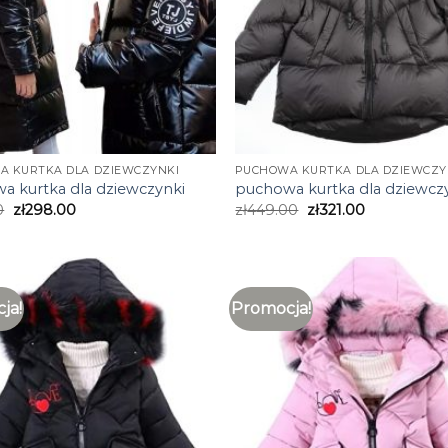
A KURTKA DLA DZIEWCZYNKI
PUCHOWA KURTKA DLA DZIEWCZY
a kurtka dla dziewczynki
puchowa kurtka dla dziewcz
0
zł
298.00
zł
449.00
zł
321.00
ja!
Promocja!