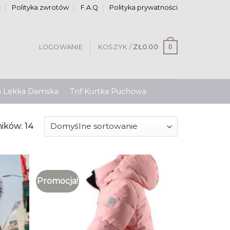
e
Polityka zwrotów
F.A.Q
Polityka prywatności
0
LOGOWANIE
KOSZYK /
ZŁ
0.00
a Lekka Damska
Tnf Kurtka Puchowa
ików: 14
Promocja!