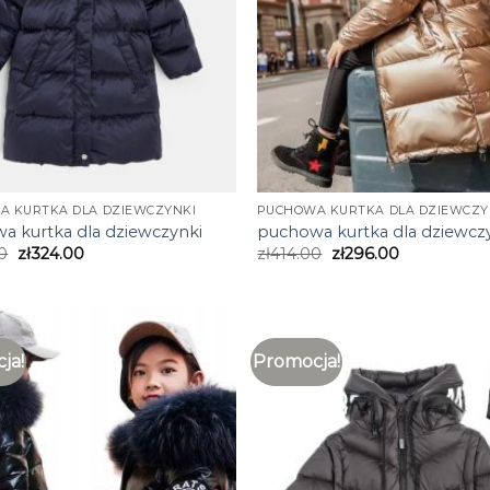
A KURTKA DLA DZIEWCZYNKI
PUCHOWA KURTKA DLA DZIEWCZY
a kurtka dla dziewczynki
puchowa kurtka dla dziewcz
0
zł
324.00
zł
414.00
zł
296.00
ja!
Promocja!