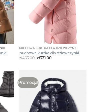
NKI
PUCHOWA KURTKA DLA DZIEWCZYNKI
ynki
puchowa kurtka dla dziewczynki
zł
463.00
zł
331.00
Promocja!