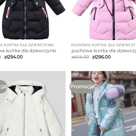
A KURTKA DLA DZIEWCZYNKI
PUCHOWA KURTKA DLA DZIEWCZY
a kurtka dla dziewczynki
puchowa kurtka dla dziewcz
0
zł
294.00
zł
414.00
zł
296.00
ja!
Promocja!