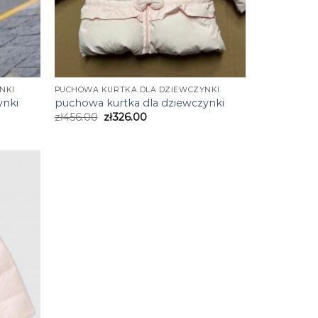
NKI
PUCHOWA KURTKA DLA DZIEWCZYNKI
ynki
puchowa kurtka dla dziewczynki
zł
456.00
zł
326.00