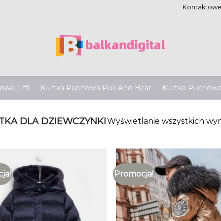
Kontaktow
wa Tiffi
Kurtka Puchowa Pull And Bear
Kurtka Puchow
KA DLA DZIEWCZYNKI
Wyświetlanie wszystkich wyn
ja!
Promocja!