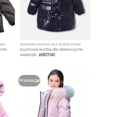
NKI
PUCHOWA KURTKA DLA DZIEWCZYNKI
ynki
puchowa kurtka dla dziewczynki
zł
430.00
zł
307.00
Promocja!