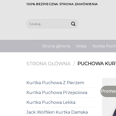
Skip
100% BEZPIECZNA STRONA ZAMÓWIENIA
to
content
Szukaj:
Strona główna
Sklep
Kurtka Pucho
STRONA GŁÓWNA
/
PUCHOWA KURT
Kurtka Puchowa Z Pierzem
Promoc
Kurtka Puchowa Przejsciowa
Kurtka Puchowa Lekka
Jack Wolfskin Kurtka Damska