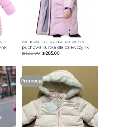
NKI
PUCHOWA KURTKA DLA DZIEWCZYNKI
ynki
puchowa kurtka dla dziewczynki
zł
399.00
zł
285.00
Promocja!