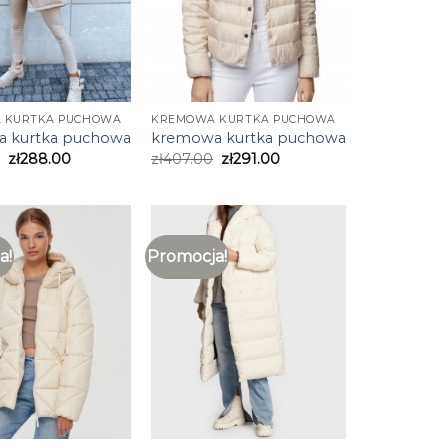
 KURTKA PUCHOWA
KREMOWA KURTKA PUCHOWA
 kurtka puchowa
kremowa kurtka puchowa
zł
288.00
zł
407.00
zł
291.00
a!
Promocja!