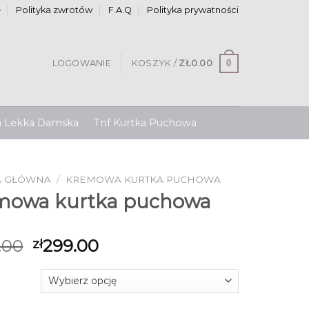
e
Polityka zwrotów
F.A.Q
Polityka prywatności
0
LOGOWANIE
KOSZYK /
ZŁ
0.00
a Lekka Damska
Tnf Kurtka Puchowa
A GŁÓWNA
/
KREMOWA KURTKA PUCHOWA
mowa kurtka puchowa
.00
299.00
zł