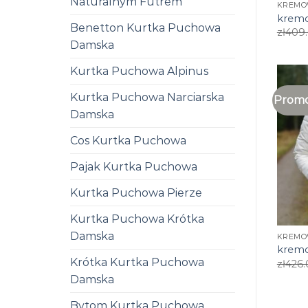
Naturalnym Futrem
KREMO
kremo
Benetton Kurtka Puchowa
zł
409
Damska
Kurtka Puchowa Alpinus
Kurtka Puchowa Narciarska
Promo
Damska
Cos Kurtka Puchowa
Pajak Kurtka Puchowa
Kurtka Puchowa Pierze
Kurtka Puchowa Krótka
Damska
KREMO
kremo
Krótka Kurtka Puchowa
zł
426.
Damska
Bytom Kurtka Puchowa