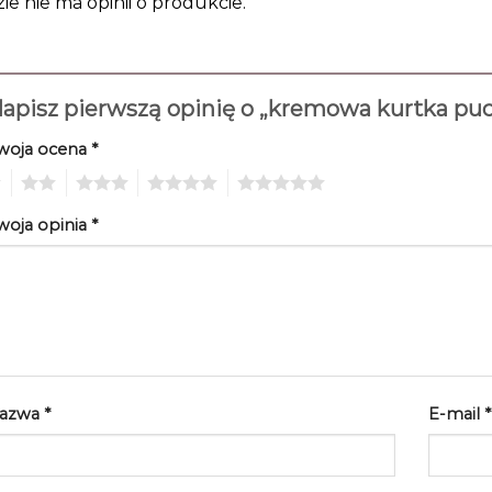
zie nie ma opinii o produkcie.
apisz pierwszą opinię o „kremowa kurtka p
woja ocena
*
2
3
4
5
woja opinia
*
azwa
*
E-mail
*