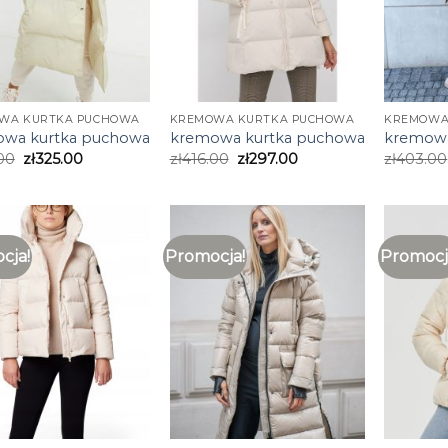
WA KURTKA PUCHOWA
KREMOWA KURTKA PUCHOWA
KREMOWA
wa kurtka puchowa
kremowa kurtka puchowa
kremowa
00
zł
325.00
zł
416.00
zł
297.00
zł
403.00
cja!
Promocja!
Promocj