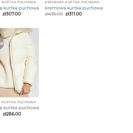
 KURTKA PUCHOWA
KREMOWA KURTKA PUCHOWA
 kurtka puchowa
kremowa kurtka puchowa
zł
307.00
zł
435.00
zł
311.00
a!
 KURTKA PUCHOWA
 kurtka puchowa
0
zł
286.00