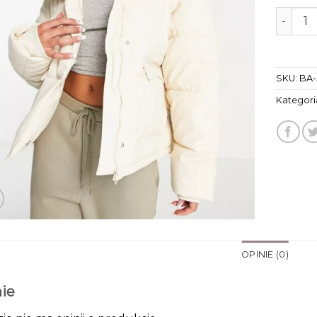
ilość k
SKU:
BA-
Kategori
OPINIE (0)
ie