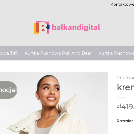
Kontaktow
wa Tiffi
Kurtka Puchowa Pull And Bear
Kurtka Puchow
STRON
kre
ocja!
419
zł
Rozmiar