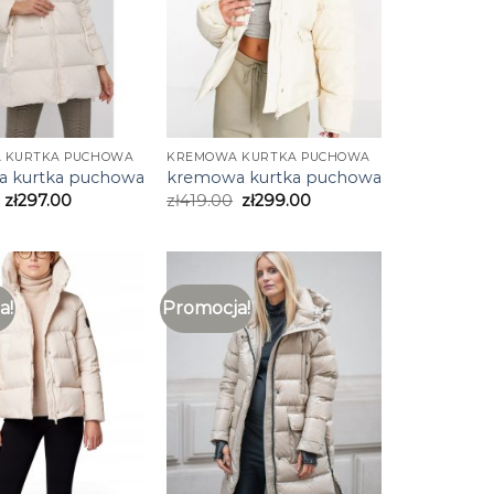
 KURTKA PUCHOWA
KREMOWA KURTKA PUCHOWA
 kurtka puchowa
kremowa kurtka puchowa
zł
297.00
zł
419.00
zł
299.00
a!
Promocja!