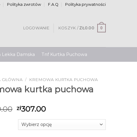
e
Polityka zwrotów
F.A.Q
Polityka prywatności
0
LOGOWANIE
KOSZYK /
ZŁ
0.00
a Lekka Damska
Tnf Kurtka Puchowa
A GŁÓWNA
/
KREMOWA KURTKA PUCHOWA
mowa kurtka puchowa
.00
307.00
zł