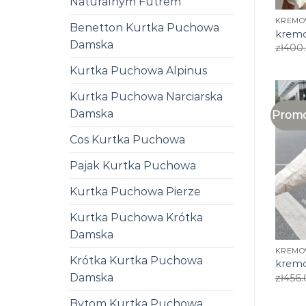
Naturalnym Futrem
KREMO
Benetton Kurtka Puchowa
kremo
Damska
zł
400
Kurtka Puchowa Alpinus
Kurtka Puchowa Narciarska
Damska
Promo
Cos Kurtka Puchowa
Pajak Kurtka Puchowa
Kurtka Puchowa Pierze
Kurtka Puchowa Krótka
Damska
KREMO
Krótka Kurtka Puchowa
kremo
Damska
zł
456.
Bytom Kurtka Puchowa