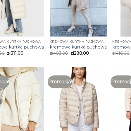
WA KURTKA PUCHOWA
KREMOWA KURTKA PUCHOWA
KREMOWA
wa kurtka puchowa
kremowa kurtka puchowa
kremowa
00
zł
311.00
zł
403.00
zł
288.00
zł
416.00
cja!
Promocja!
Promocj