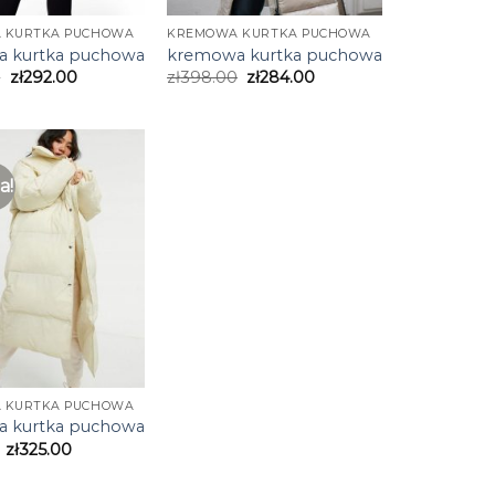
 KURTKA PUCHOWA
KREMOWA KURTKA PUCHOWA
 kurtka puchowa
kremowa kurtka puchowa
0
zł
292.00
zł
398.00
zł
284.00
a!
 KURTKA PUCHOWA
 kurtka puchowa
zł
325.00