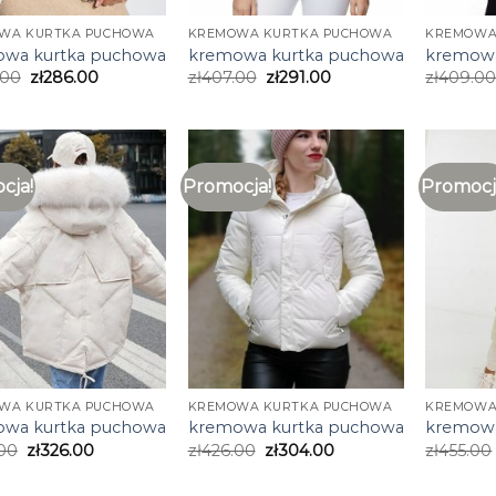
WA KURTKA PUCHOWA
KREMOWA KURTKA PUCHOWA
KREMOWA
wa kurtka puchowa
kremowa kurtka puchowa
kremowa
.00
zł
286.00
zł
407.00
zł
291.00
zł
409.0
cja!
Promocja!
Promocj
WA KURTKA PUCHOWA
KREMOWA KURTKA PUCHOWA
KREMOWA
wa kurtka puchowa
kremowa kurtka puchowa
kremowa
00
zł
326.00
zł
426.00
zł
304.00
zł
455.00