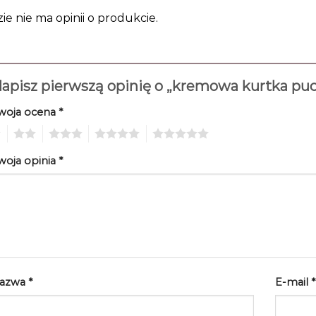
zie nie ma opinii o produkcie.
apisz pierwszą opinię o „kremowa kurtka p
woja ocena
*
2
3
4
5
woja opinia
*
azwa
*
E-mail
*