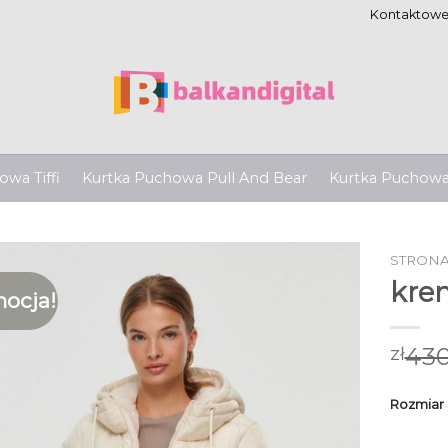
Kontaktow
wa Tiffi
Kurtka Puchowa Pull And Bear
Kurtka Puchow
STRON
kre
ocja!
430
zł
Rozmiar