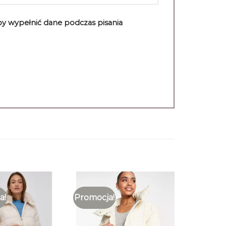
aby wypełnić dane podczas pisania
a!
Promocja!