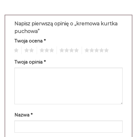
Napisz pierwszą opinię o „kremowa kurtka
puchowa”
Twoja ocena
*
1
2
3
4
5
Twoja opinia
*
Nazwa
*