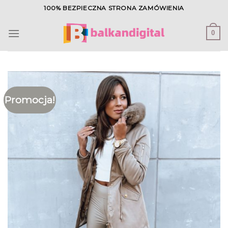
Skip
100% BEZPIECZNA STRONA ZAMÓWIENIA
to
content
0
Promocja!