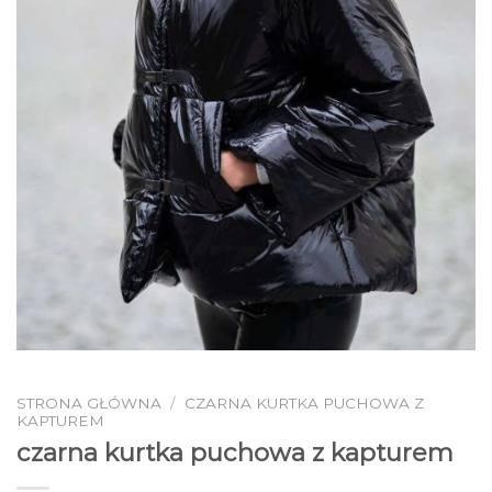
STRONA GŁÓWNA
/
CZARNA KURTKA PUCHOWA Z
KAPTUREM
czarna kurtka puchowa z kapturem