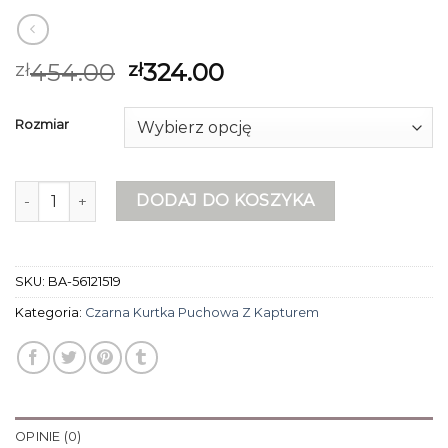
454.00
324.00
zł
zł
Rozmiar
ilość czarna kurtka puchowa z kapturem
DODAJ DO KOSZYKA
SKU:
BA-56121519
Kategoria:
Czarna Kurtka Puchowa Z Kapturem
OPINIE (0)