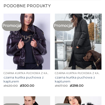
PODOBNE PRODUKTY
Promocja!
Promocja!
CZARNA KURTKA PUCHOWA Z KAPTUREM
CZARNA KURTKA PUCHOWA Z KAPTUREM
czarna kurtka puchowa z
czarna kurtka puchowa z
kapturem
kapturem
zł
420.00
zł
300.00
zł
417.00
zł
298.00