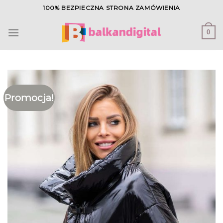
Skip
100% BEZPIECZNA STRONA ZAMÓWIENIA
to
content
0
Promocja!