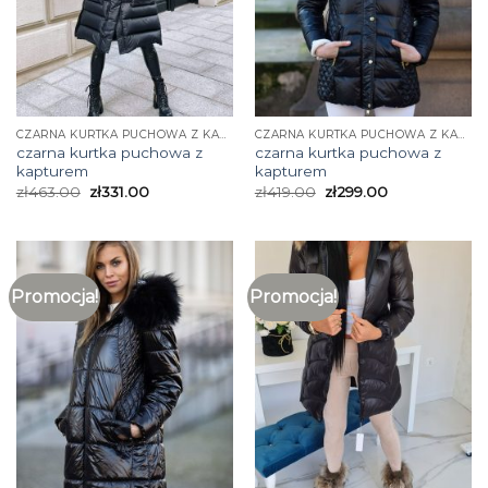
CZARNA KURTKA PUCHOWA Z KAPTUREM
CZARNA KURTKA PUCHOWA Z KAPTUREM
czarna kurtka puchowa z
czarna kurtka puchowa z
kapturem
kapturem
zł
463.00
zł
331.00
zł
419.00
zł
299.00
Promocja!
Promocja!