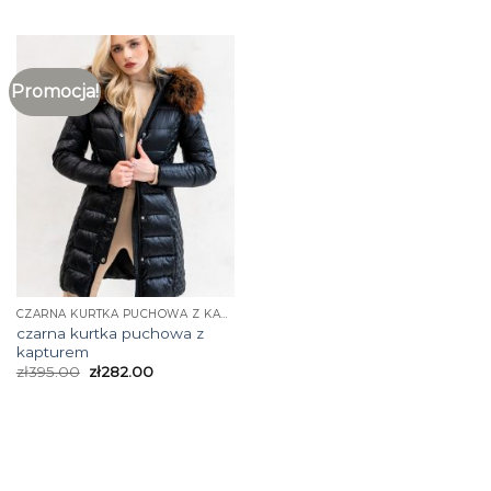
Promocja!
CZARNA KURTKA PUCHOWA Z KAPTUREM
czarna kurtka puchowa z
kapturem
zł
395.00
zł
282.00