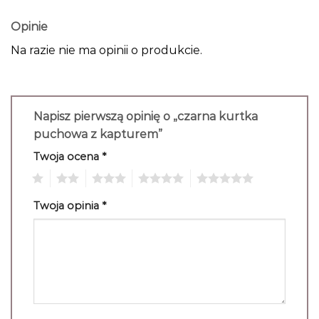
Opinie
Na razie nie ma opinii o produkcie.
Napisz pierwszą opinię o „czarna kurtka
puchowa z kapturem”
Twoja ocena
*
1
2
3
4
5
Twoja opinia
*