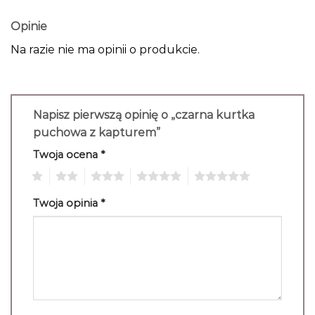
Opinie
Na razie nie ma opinii o produkcie.
Napisz pierwszą opinię o „czarna kurtka
puchowa z kapturem”
Twoja ocena
*
1
2
3
4
5
Twoja opinia
*