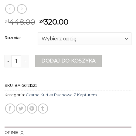
448.00
320.00
zł
zł
Rozmiar
ilość czarna kurtka puchowa z kapturem
DODAJ DO KOSZYKA
SKU:
BA-56121525
Kategoria:
Czarna Kurtka Puchowa Z Kapturem
OPINIE (0)