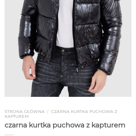
STRONA GŁÓWNA
/
CZARNA KURTKA PUCHOWA Z
KAPTUREM
czarna kurtka puchowa z kapturem