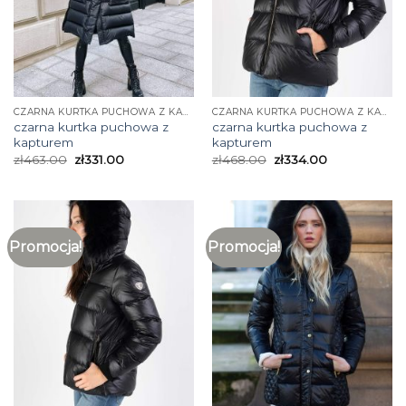
CZARNA KURTKA PUCHOWA Z KAPTUREM
CZARNA KURTKA PUCHOWA Z KAPTUREM
czarna kurtka puchowa z
czarna kurtka puchowa z
kapturem
kapturem
zł
463.00
zł
331.00
zł
468.00
zł
334.00
Promocja!
Promocja!