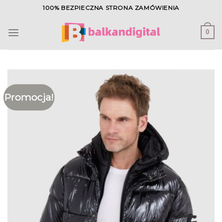
Skip
100% BEZPIECZNA STRONA ZAMÓWIENIA
to
content
0
Promocja!