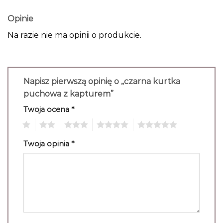
Opinie
Na razie nie ma opinii o produkcie.
Napisz pierwszą opinię o „czarna kurtka
puchowa z kapturem”
Twoja ocena
*
1
2
3
4
5
Twoja opinia
*