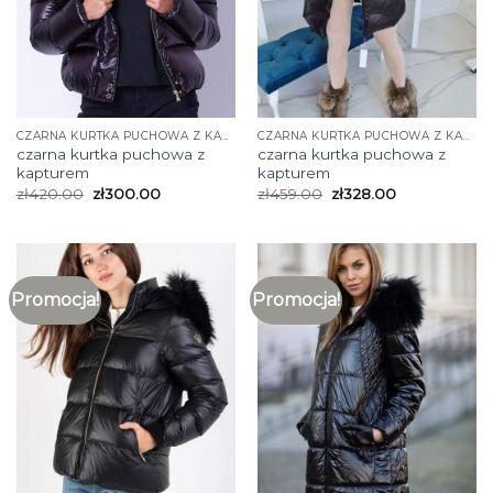
CZARNA KURTKA PUCHOWA Z KAPTUREM
CZARNA KURTKA PUCHOWA Z KAPTUREM
czarna kurtka puchowa z
czarna kurtka puchowa z
kapturem
kapturem
zł
420.00
zł
300.00
zł
459.00
zł
328.00
Promocja!
Promocja!