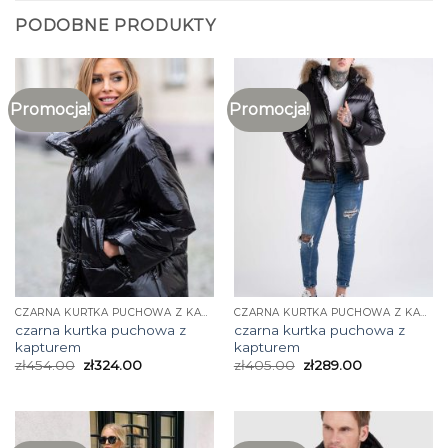
PODOBNE PRODUKTY
Promocja!
Promocja!
CZARNA KURTKA PUCHOWA Z KAPTUREM
CZARNA KURTKA PUCHOWA Z KAPTUREM
czarna kurtka puchowa z
czarna kurtka puchowa z
kapturem
kapturem
zł
454.00
zł
324.00
zł
405.00
zł
289.00