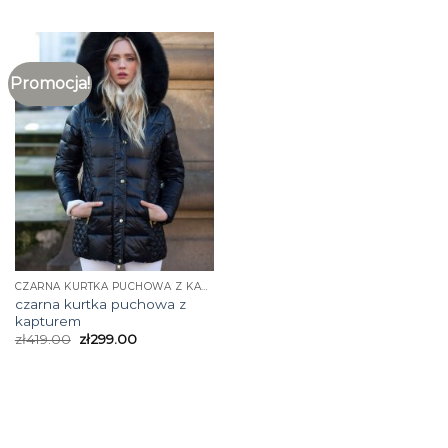
Promocja!
CZARNA KURTKA PUCHOWA Z KAPTUREM
czarna kurtka puchowa z
kapturem
zł
419.00
zł
299.00