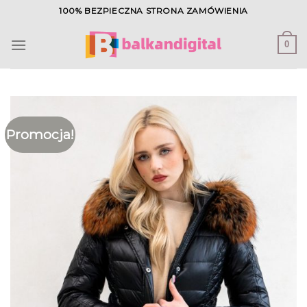
Skip
100% BEZPIECZNA STRONA ZAMÓWIENIA
to
content
0
Promocja!