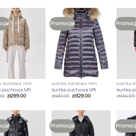
cja!
Promocja!
Promocj
 PUCHOWA TIFFI
KURTKA PUCHOWA TIFFI
KURTKA P
 puchowa tiffi
kurtka puchowa tiffi
kurtka p
00
zł
299.00
zł
461.00
zł
329.00
zł
454.00
cja!
Promocja!
Promocj