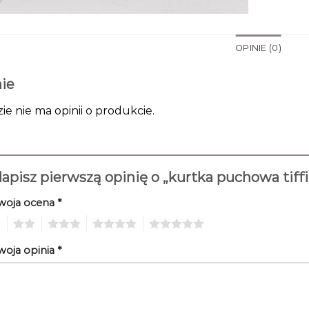
OPINIE (0)
ie
zie nie ma opinii o produkcie.
apisz pierwszą opinię o „kurtka puchowa tiff
woja ocena
*
2
3
4
5
woja opinia
*