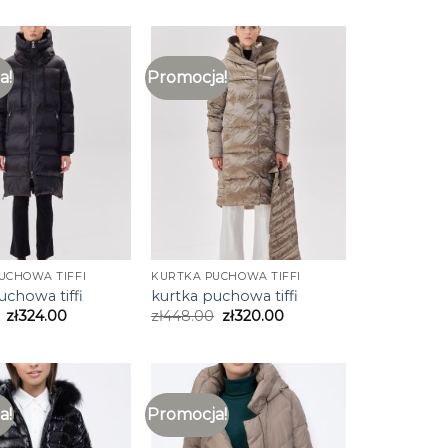
a!
Promocja!
UCHOWA TIFFI
KURTKA PUCHOWA TIFFI
uchowa tiffi
kurtka puchowa tiffi
zł
324.00
zł
448.00
zł
320.00
a!
Promocja!