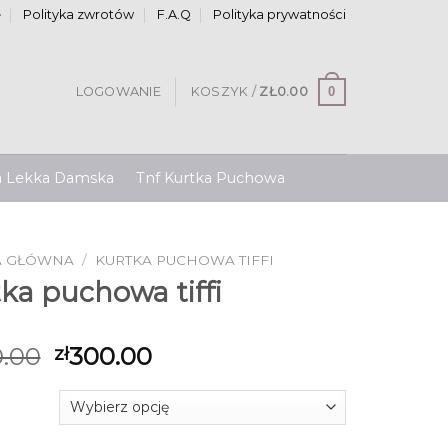
e
Polityka zwrotów
F.A.Q
Polityka prywatności
0
LOGOWANIE
KOSZYK /
ZŁ
0.00
a Lekka Damska
Tnf Kurtka Puchowa
A GŁÓWNA
/
KURTKA PUCHOWA TIFFI
ka puchowa tiffi
.00
300.00
zł