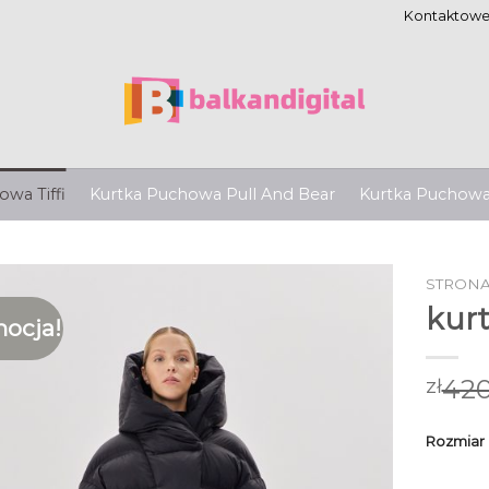
Kontaktow
wa Tiffi
Kurtka Puchowa Pull And Bear
Kurtka Puchow
STRON
kurt
ocja!
420
zł
Rozmiar