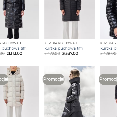
 PUCHOWA TIFFI
KURTKA PUCHOWA TIFFI
KURTKA P
 puchowa tiffi
kurtka puchowa tiffi
kurtka p
.00
zł
313.00
zł
472.00
zł
337.00
zł
428.00
cja!
Promocja!
Promocj