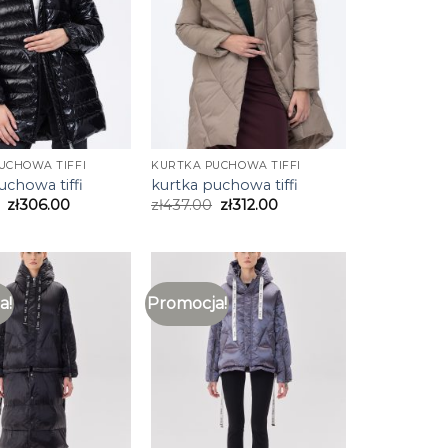
UCHOWA TIFFI
KURTKA PUCHOWA TIFFI
uchowa tiffi
kurtka puchowa tiffi
zł
306.00
zł
437.00
zł
312.00
a!
Promocja!