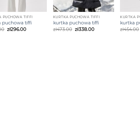
 PUCHOWA TIFFI
KURTKA PUCHOWA TIFFI
KURTKA P
 puchowa tiffi
kurtka puchowa tiffi
kurtka p
00
zł
296.00
zł
473.00
zł
338.00
zł
454.00