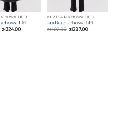
UCHOWA TIFFI
KURTKA PUCHOWA TIFFI
uchowa tiffi
kurtka puchowa tiffi
zł
324.00
zł
402.00
zł
287.00