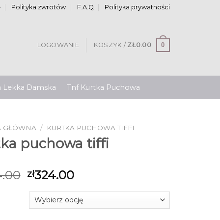
e
Polityka zwrotów
F.A.Q
Polityka prywatności
0
LOGOWANIE
KOSZYK /
ZŁ
0.00
a Lekka Damska
Tnf Kurtka Puchowa
A GŁÓWNA
/
KURTKA PUCHOWA TIFFI
ka puchowa tiffi
.00
324.00
zł