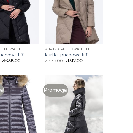
UCHOWA TIFFI
KURTKA PUCHOWA TIFFI
uchowa tiffi
kurtka puchowa tiffi
zł
338.00
zł
437.00
zł
312.00
a!
Promocja!