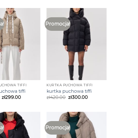
a!
Promocja!
UCHOWA TIFFI
KURTKA PUCHOWA TIFFI
uchowa tiffi
kurtka puchowa tiffi
zł
299.00
zł
420.00
zł
300.00
a!
Promocja!