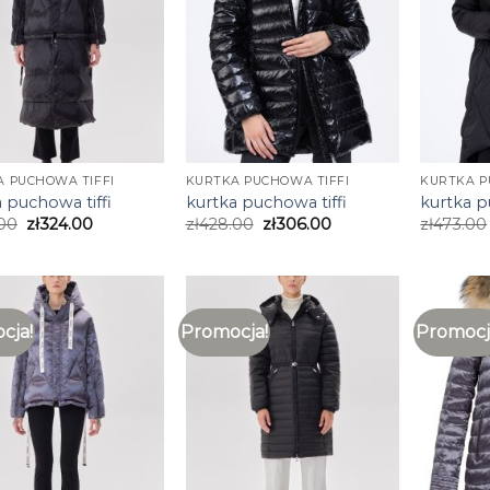
 PUCHOWA TIFFI
KURTKA PUCHOWA TIFFI
KURTKA P
 puchowa tiffi
kurtka puchowa tiffi
kurtka p
00
zł
324.00
zł
428.00
zł
306.00
zł
473.00
cja!
Promocja!
Promocj