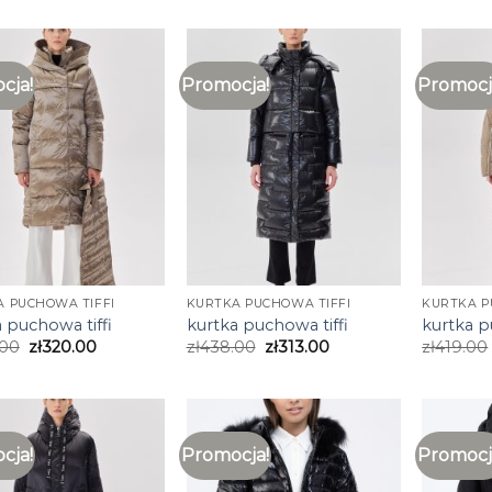
cja!
Promocja!
Promocj
 PUCHOWA TIFFI
KURTKA PUCHOWA TIFFI
KURTKA P
 puchowa tiffi
kurtka puchowa tiffi
kurtka p
.00
zł
320.00
zł
438.00
zł
313.00
zł
419.00
cja!
Promocja!
Promocj