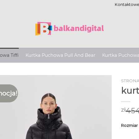
Kontaktow
wa Tiffi
Kurtka Puchowa Pull And Bear
Kurtka Puchow
STRON
kurt
ocja!
454
zł
Rozmiar