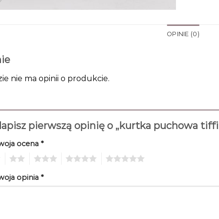
OPINIE (0)
ie
zie nie ma opinii o produkcie.
apisz pierwszą opinię o „kurtka puchowa tiff
woja ocena
*
2
3
4
5
woja opinia
*