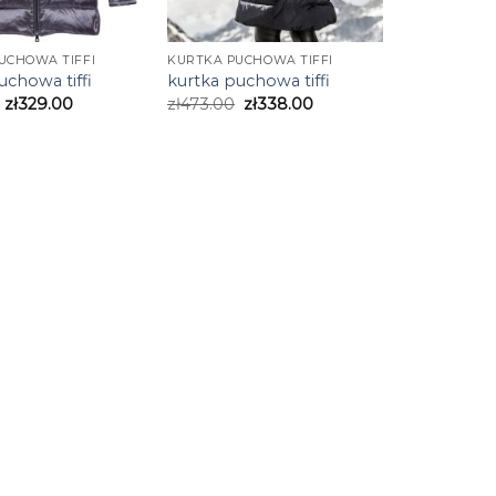
UCHOWA TIFFI
KURTKA PUCHOWA TIFFI
uchowa tiffi
kurtka puchowa tiffi
zł
329.00
zł
473.00
zł
338.00