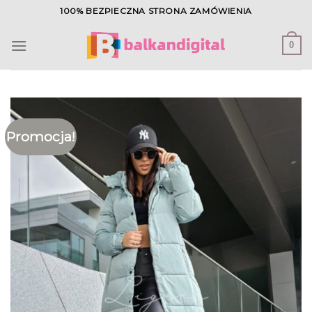
Skip
100% BEZPIECZNA STRONA ZAMÓWIENIA
to
content
0
Promocja!