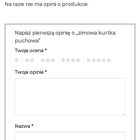
Na razie nie ma opinii o produkcie.
Napisz pierwszą opinię o „zimowa kurtka
puchowa”
Twoja ocena
*
1
2
3
4
5
Twoja opinia
*
Nazwa
*