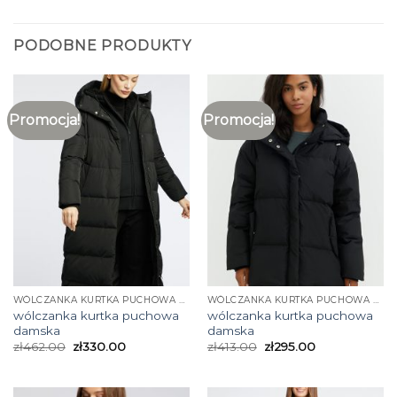
PODOBNE PRODUKTY
Promocja!
Promocja!
WÓLCZANKA KURTKA PUCHOWA DAMSKA
WÓLCZANKA KURTKA PUCHOWA DAMSKA
wólczanka kurtka puchowa
wólczanka kurtka puchowa
damska
damska
zł
462.00
zł
330.00
zł
413.00
zł
295.00