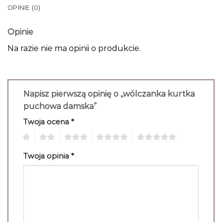
OPINIE (0)
Opinie
Na razie nie ma opinii o produkcie.
Napisz pierwszą opinię o „wólczanka kurtka
puchowa damska”
Twoja ocena
*
1
2
3
4
5
Twoja opinia
*