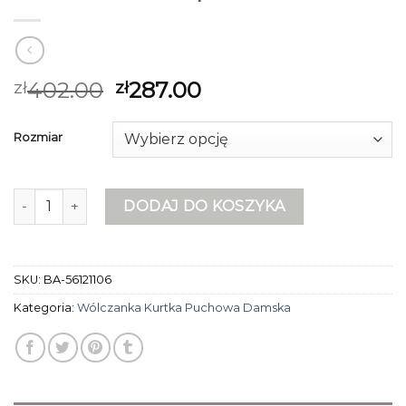
402.00
287.00
zł
zł
Rozmiar
ilość wólczanka kurtka puchowa damska
DODAJ DO KOSZYKA
SKU:
BA-56121106
Kategoria:
Wólczanka Kurtka Puchowa Damska