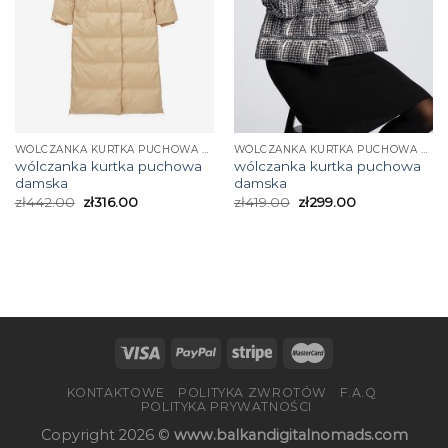
WÓLCZANKA KURTKA PUCHOWA DAMSKA
WÓLCZANKA KURTKA PUCHOWA DAMSKA
wólczanka kurtka puchowa
wólczanka kurtka puchowa
damska
damska
zł
442.00
zł
316.00
zł
419.00
zł
299.00
KONTAKTOWE
POLITYKA ZWROTÓW
F.A.Q
POLITYKA PRYWATNOŚCI
Copyright 2026 ©
www.balkandigitalnomads.com