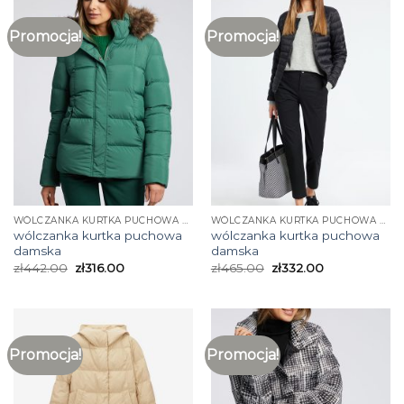
Promocja!
Promocja!
WÓLCZANKA KURTKA PUCHOWA DAMSKA
WÓLCZANKA KURTKA PUCHOWA DAMSKA
wólczanka kurtka puchowa
wólczanka kurtka puchowa
damska
damska
zł
442.00
zł
316.00
zł
465.00
zł
332.00
Promocja!
Promocja!