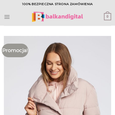
Skip
100% BEZPIECZNA STRONA ZAMÓWIENIA
to
content
0
Promocja!