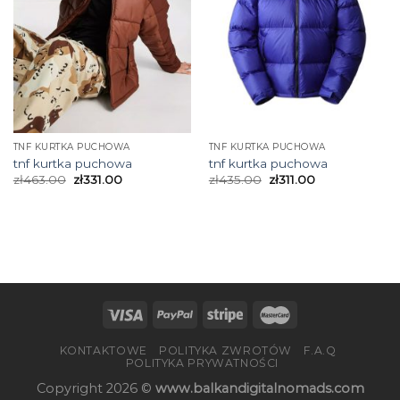
TNF KURTKA PUCHOWA
TNF KURTKA PUCHOWA
tnf kurtka puchowa
tnf kurtka puchowa
zł
463.00
zł
331.00
zł
435.00
zł
311.00
KONTAKTOWE
POLITYKA ZWROTÓW
F.A.Q
POLITYKA PRYWATNOŚCI
Copyright 2026 ©
www.balkandigitalnomads.com