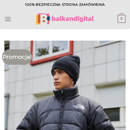
Skip
100% BEZPIECZNA STRONA ZAMÓWIENIA
to
content
0
Promocja!