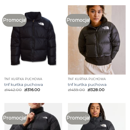
Promocja!
Promocja!
TNF KURTKA PUCHOWA
TNF KURTKA PUCHOWA
tnf kurtka puchowa
tnf kurtka puchowa
zł
442.00
zł
316.00
zł
459.00
zł
328.00
Promocja!
Promocja!