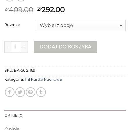
409.00
292.00
zł
zł
Rozmiar
ilość tnf kurtka puchowa
DODAJ DO KOSZYKA
SKU:
BA-56121169
Kategoria:
Tnf Kurtka Puchowa
OPINIE (0)
Opinie