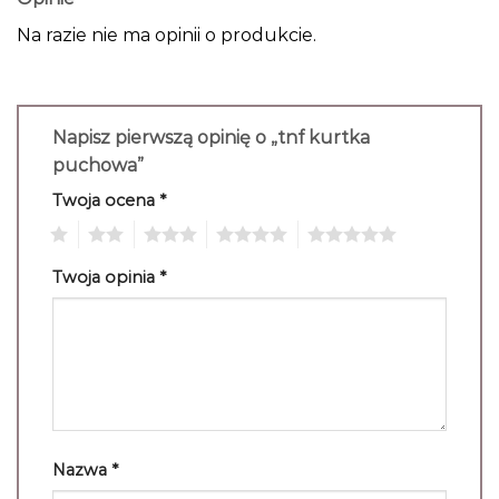
Na razie nie ma opinii o produkcie.
Napisz pierwszą opinię o „tnf kurtka
puchowa”
Twoja ocena
*
1
2
3
4
5
Twoja opinia
*
Nazwa
*