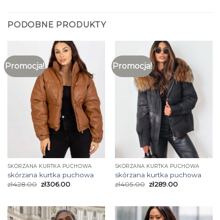
PODOBNE PRODUKTY
Promocja!
Promocja!
SKÓRZANA KURTKA PUCHOWA
SKÓRZANA KURTKA PUCHOWA
skórzana kurtka puchowa
skórzana kurtka puchowa
zł
428.00
zł
306.00
zł
405.00
zł
289.00