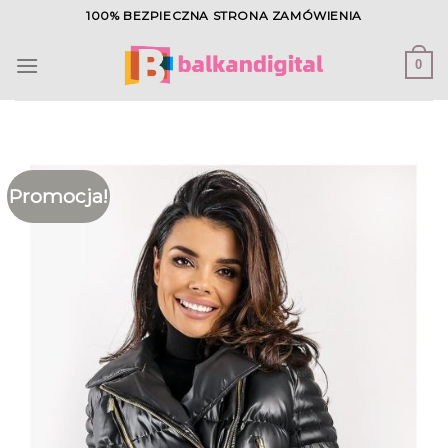
Skip
100% BEZPIECZNA STRONA ZAMÓWIENIA
to
content
0
Promocja!