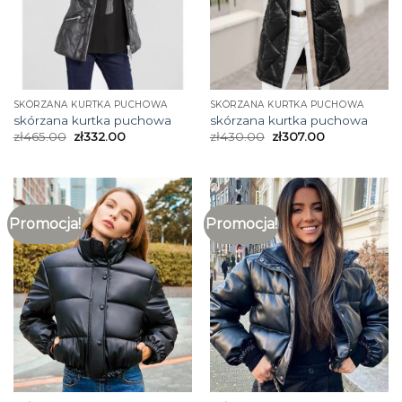
SKÓRZANA KURTKA PUCHOWA
SKÓRZANA KURTKA PUCHOWA
skórzana kurtka puchowa
skórzana kurtka puchowa
zł
465.00
zł
332.00
zł
430.00
zł
307.00
Promocja!
Promocja!