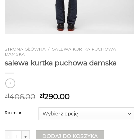
STRONA GŁÓWNA
/
SALEWA KURTKA PUCHOWA
DAMSKA
salewa kurtka puchowa damska
406.00
290.00
zł
zł
Rozmiar
ilość salewa kurtka puchowa damska
DODAJ DO KOSZYKA