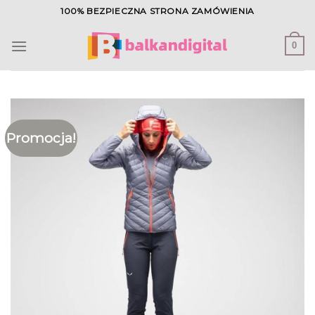
Skip
100% BEZPIECZNA STRONA ZAMÓWIENIA
to
content
0
Promocja!