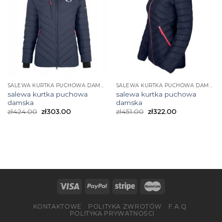
SALEWA KURTKA PUCHOWA DAMSKA
SALEWA KURTKA PUCHOWA DAMSKA
salewa kurtka puchowa
salewa kurtka puchowa
damska
damska
zł
424.00
zł
303.00
zł
451.00
zł
322.00
KONTAKTOWE
POLITYKA ZWROTÓW
F.A.Q
POLITYKA PRYWATNOŚCI