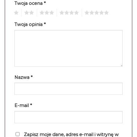
Twoja ocena
*
1
2
3
4
5
Twoja opinia
*
Nazwa
*
E-mail
*
Zapisz moje dane, adres e-mail i witrynę w