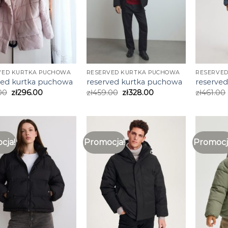
VED KURTKA PUCHOWA
RESERVED KURTKA PUCHOWA
RESERVE
ved kurtka puchowa
reserved kurtka puchowa
reserve
00
zł
296.00
zł
459.00
zł
328.00
zł
461.00
cja!
Promocja!
Promocj