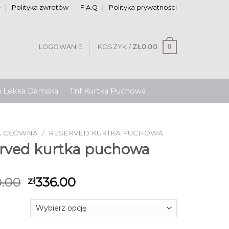
e
Polityka zwrotów
F.A.Q
Polityka prywatności
0
LOGOWANIE
KOSZYK /
ZŁ
0.00
a Lekka Damska
Tnf Kurtka Puchowa
A GŁÓWNA
/
RESERVED KURTKA PUCHOWA
erved kurtka puchowa
.00
336.00
zł