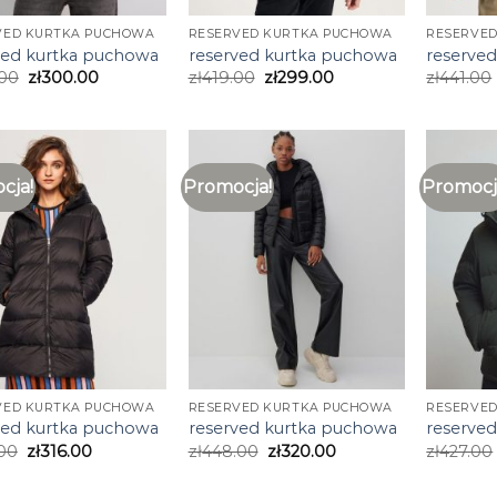
VED KURTKA PUCHOWA
RESERVED KURTKA PUCHOWA
RESERVE
ved kurtka puchowa
reserved kurtka puchowa
reserve
.00
zł
300.00
zł
419.00
zł
299.00
zł
441.00
cja!
Promocja!
Promocj
VED KURTKA PUCHOWA
RESERVED KURTKA PUCHOWA
RESERVE
ved kurtka puchowa
reserved kurtka puchowa
reserve
00
zł
316.00
zł
448.00
zł
320.00
zł
427.00