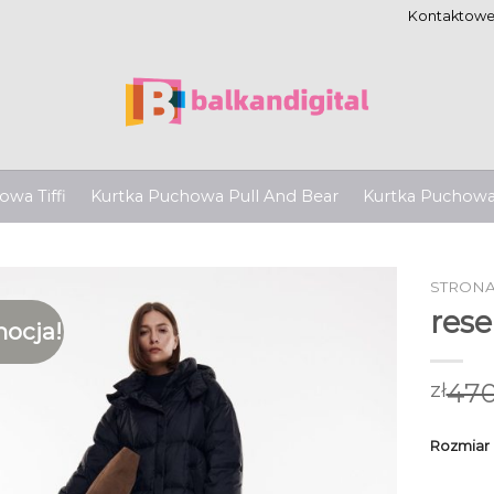
Kontaktow
wa Tiffi
Kurtka Puchowa Pull And Bear
Kurtka Puchow
STRON
res
ocja!
470
zł
Rozmiar