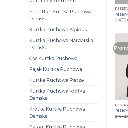
Naturalnym Futrem
RESER
Benetton Kurtka Puchowa
reser
Damska
zł
420
Kurtka Puchowa Alpinus
Kurtka Puchowa Narciarska
Damska
Promo
Cos Kurtka Puchowa
Pajak Kurtka Puchowa
Kurtka Puchowa Pierze
Kurtka Puchowa Krótka
Damska
RESER
Krótka Kurtka Puchowa
reser
Damska
zł
442.
Bytom Kurtka Puchowa