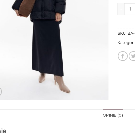
ilość r
SKU:
BA-
Kategori
OPINIE (0)
ie