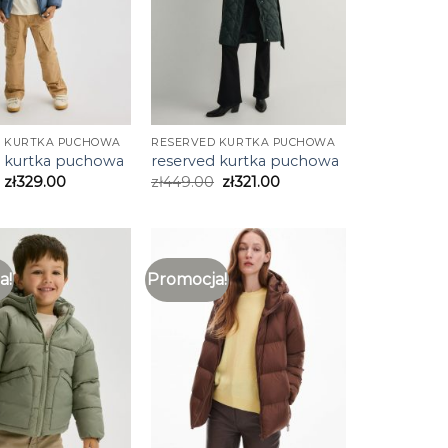
D KURTKA PUCHOWA
RESERVED KURTKA PUCHOWA
d kurtka puchowa
reserved kurtka puchowa
zł
329.00
zł
449.00
zł
321.00
a!
Promocja!