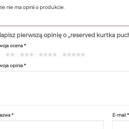
zie nie ma opinii o produkcie.
apisz pierwszą opinię o „reserved kurtka pu
woja ocena
*
2
3
4
5
woja opinia
*
azwa
*
E-mail
*