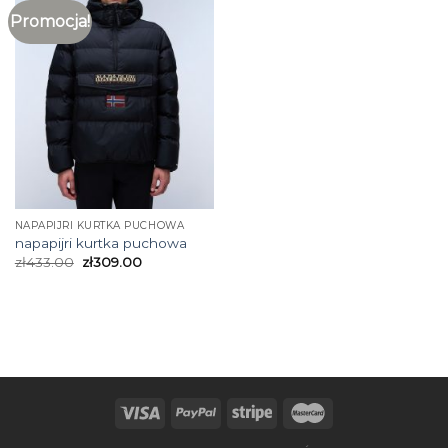
Promocja!
NAPAPIJRI KURTKA PUCHOWA
napapijri kurtka puchowa
zł
433.00
zł
309.00