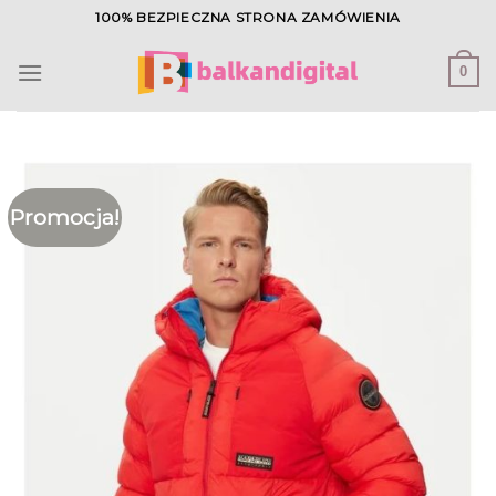
Skip
100% BEZPIECZNA STRONA ZAMÓWIENIA
to
content
0
Promocja!