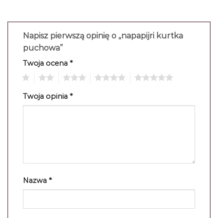
Napisz pierwszą opinię o „napapijri kurtka
puchowa”
Twoja ocena
*
1
2
3
4
5
Twoja opinia
*
Nazwa
*