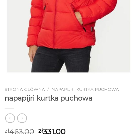
STRONA GŁÓWNA
/
NAPAPIJRI KURTKA PUCHOWA
napapijri kurtka puchowa
463.00
331.00
zł
zł