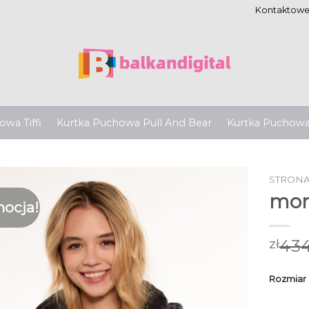
Kontaktow
wa Tiffi
Kurtka Puchowa Pull And Bear
Kurtka Puchow
STRON
mon
ocja!
434
zł
Rozmiar