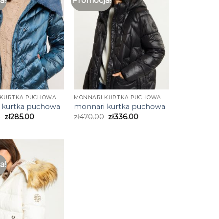
a!
Promocja!
 KURTKA PUCHOWA
MONNARI KURTKA PUCHOWA
 kurtka puchowa
monnari kurtka puchowa
0
zł
285.00
zł
470.00
zł
336.00
a!