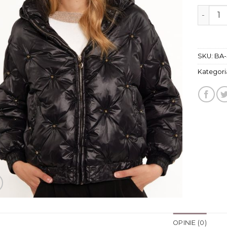
ilość m
SKU:
BA-
Kategori
OPINIE (0)