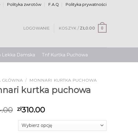
e
Polityka zwrotów
F.A.Q
Polityka prywatności
0
LOGOWANIE
KOSZYK /
ZŁ
0.00
a Lekka Damska
Tnf Kurtka Puchowa
A GŁÓWNA
/
MONNARI KURTKA PUCHOWA
nari kurtka puchowa
.00
310.00
zł