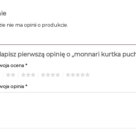
ie
zie nie ma opinii o produkcie.
apisz pierwszą opinię o „monnari kurtka pu
woja ocena
*
2
3
4
5
woja opinia
*