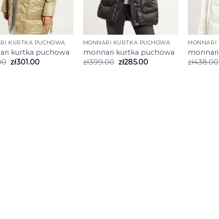
RI KURTKA PUCHOWA
MONNARI KURTKA PUCHOWA
MONNARI
ri kurtka puchowa
monnari kurtka puchowa
monnari
00
zł
301.00
zł
399.00
zł
285.00
zł
438.00