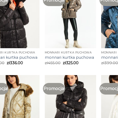
cja!
Promocja!
Promocj
RI KURTKA PUCHOWA
MONNARI KURTKA PUCHOWA
MONNARI
ri kurtka puchowa
monnari kurtka puchowa
monnari
.00
zł
336.00
zł
455.00
zł
325.00
zł
399.0
cja!
Promocja!
Promocj