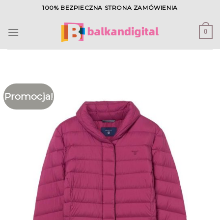
Skip
100% BEZPIECZNA STRONA ZAMÓWIENIA
to
content
0
Promocja!