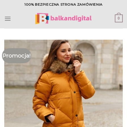
Skip
100% BEZPIECZNA STRONA ZAMÓWIENIA
to
content
0
Promocja!