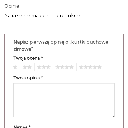
Opinie
Na razie nie ma opinii o produkcie.
Napisz pierwszą opinię o „kurtki puchowe
zimowe”
Twoja ocena
*
1
2
3
4
5
Twoja opinia
*
Nazwa
*