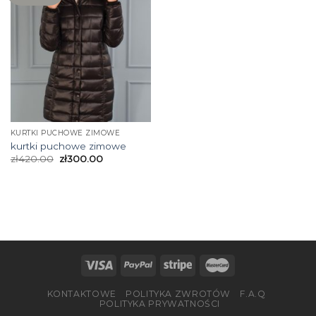
KURTKI PUCHOWE ZIMOWE
kurtki puchowe zimowe
zł
420.00
zł
300.00
KONTAKTOWE
POLITYKA ZWROTÓW
F.A.Q
POLITYKA PRYWATNOŚCI