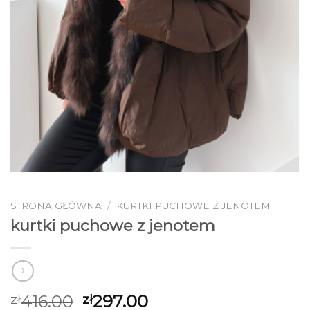
STRONA GŁÓWNA
/
KURTKI PUCHOWE Z JENOTEM
kurtki puchowe z jenotem
416.00
297.00
zł
zł