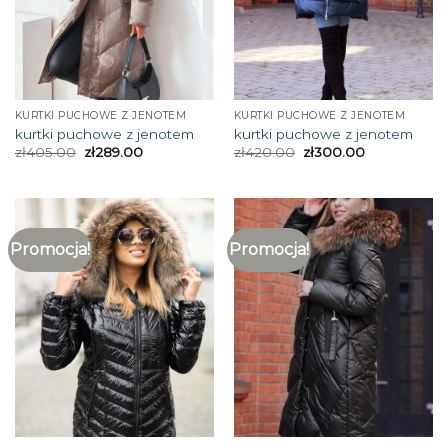
KURTKI PUCHOWE Z JENOTEM
KURTKI PUCHOWE Z JENOTEM
kurtki puchowe z jenotem
kurtki puchowe z jenotem
zł
405.00
zł
289.00
zł
420.00
zł
300.00
Promocja!
Promocja!