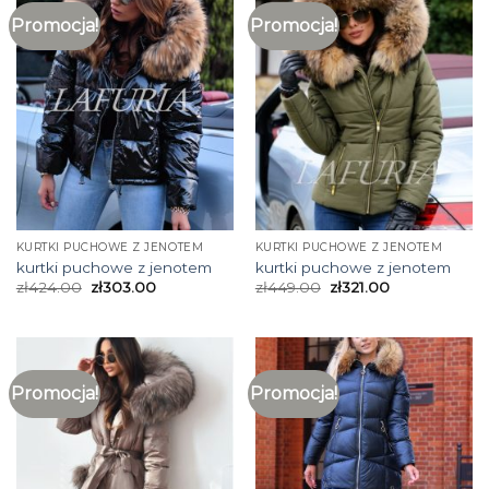
Promocja!
Promocja!
KURTKI PUCHOWE Z JENOTEM
KURTKI PUCHOWE Z JENOTEM
kurtki puchowe z jenotem
kurtki puchowe z jenotem
zł
424.00
zł
303.00
zł
449.00
zł
321.00
Promocja!
Promocja!