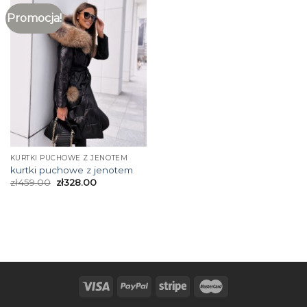
Promocja!
KURTKI PUCHOWE Z JENOTEM
kurtki puchowe z jenotem
zł
459.00
zł
328.00