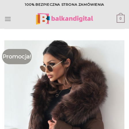
Skip
100% BEZPIECZNA STRONA ZAMÓWIENIA
to
content
0
Promocja!