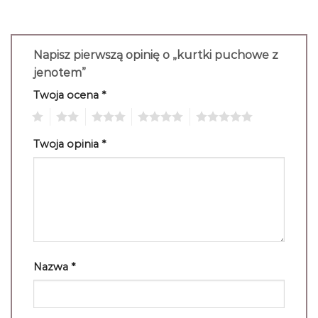
Napisz pierwszą opinię o „kurtki puchowe z
jenotem”
Twoja ocena
*
1
2
3
4
5
Twoja opinia
*
Nazwa
*