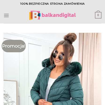
Skip
100% BEZPIECZNA STRONA ZAMÓWIENIA
to
content
0
Promocja!