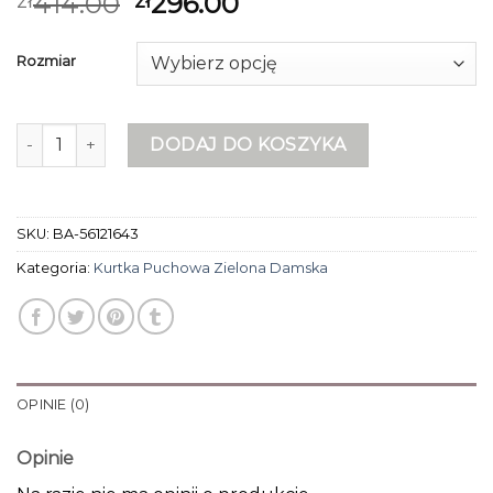
414.00
296.00
zł
zł
Rozmiar
ilość kurtka puchowa zielona damska
DODAJ DO KOSZYKA
SKU:
BA-56121643
Kategoria:
Kurtka Puchowa Zielona Damska
OPINIE (0)
Opinie