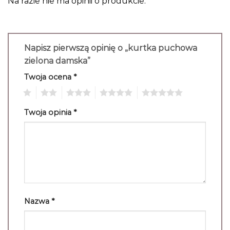
Na razie nie ma opinii o produkcie.
Napisz pierwszą opinię o „kurtka puchowa
zielona damska”
Twoja ocena
*
1
2
3
4
5
Twoja opinia
*
Nazwa
*