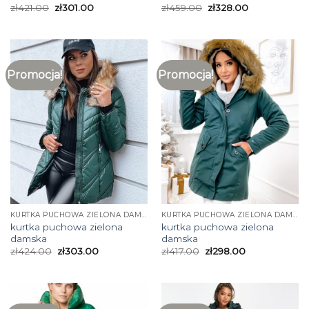
zł
421.00
zł
301.00
zł
459.00
zł
328.00
Promocja!
Promocja!
KURTKA PUCHOWA ZIELONA DAMSKA
KURTKA PUCHOWA ZIELONA DAMSKA
kurtka puchowa zielona
kurtka puchowa zielona
damska
damska
zł
424.00
zł
303.00
zł
417.00
zł
298.00