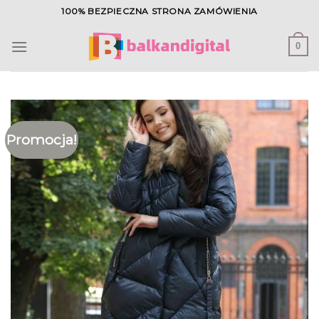
Skip
100% BEZPIECZNA STRONA ZAMÓWIENIA
to
content
0
Promocja!