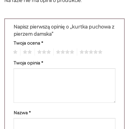
Na razie nie ma opinii o produkcie.
Napisz pierwszą opinię o „kurtka puchowa z
pierzem damska”
Twoja ocena
*
1
2
3
4
5
Twoja opinia
*
Nazwa
*