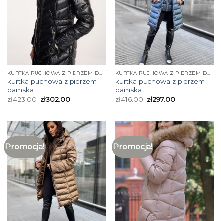
KURTKA PUCHOWA Z PIERZEM DAMSKA
KURTKA PUCHOWA Z PIERZEM DAMSKA
kurtka puchowa z pierzem
kurtka puchowa z pierzem
damska
damska
zł
423.00
zł
302.00
zł
416.00
zł
297.00
Promocja!
Promocja!