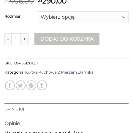
406.00
290.00
zł
zł
Rozmiar
ilość kurtka puchowa z pierzem damska
DODAJ DO KOSZYKA
SKU:
BA-56120691
Kategoria:
Kurtka Puchowa Z Pierzem Damska
OPINIE (0)
Opinie