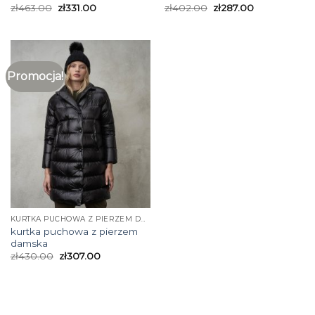
zł
463.00
zł
331.00
zł
402.00
zł
287.00
Promocja!
KURTKA PUCHOWA Z PIERZEM DAMSKA
kurtka puchowa z pierzem
damska
zł
430.00
zł
307.00