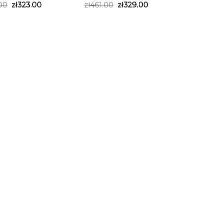
00
zł
323.00
zł
461.00
zł
329.00