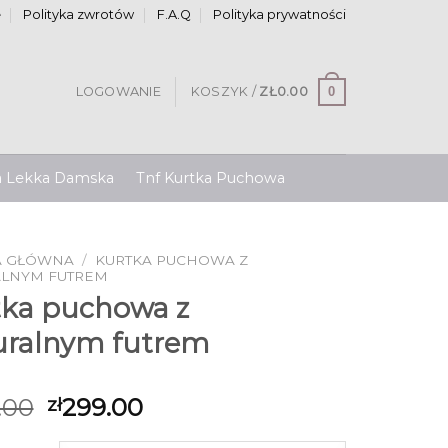
e
Polityka zwrotów
F.A.Q
Polityka prywatności
0
LOGOWANIE
KOSZYK /
ZŁ
0.00
a Lekka Damska
Tnf Kurtka Puchowa
A GŁÓWNA
/
KURTKA PUCHOWA Z
ALNYM FUTREM
tka puchowa z
uralnym futrem
.00
299.00
zł