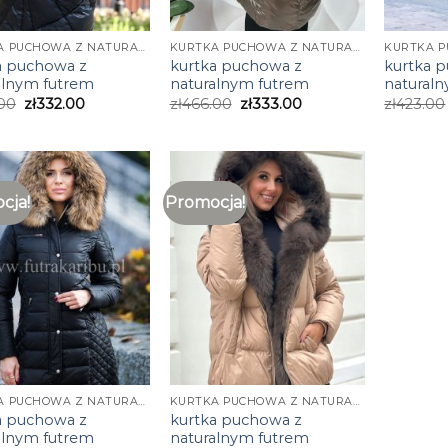
KURTKA PUCHOWA Z NATURALNYM FUTREM
KURTKA PUCHOWA Z NATURALNYM FUTREM
a puchowa z
kurtka puchowa z
kurtka 
alnym futrem
naturalnym futrem
natural
00
zł
332.00
zł
466.00
zł
333.00
zł
423.00
cja!
Promocja!
KURTKA PUCHOWA Z NATURALNYM FUTREM
KURTKA PUCHOWA Z NATURALNYM FUTREM
a puchowa z
kurtka puchowa z
alnym futrem
naturalnym futrem