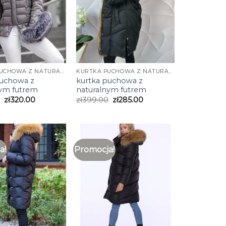
KURTKA PUCHOWA Z NATURALNYM FUTREM
KURTKA PUCHOWA Z NATURALNYM FUTREM
puchowa z
kurtka puchowa z
nym futrem
naturalnym futrem
zł
320.00
zł
399.00
zł
285.00
a!
Promocja!