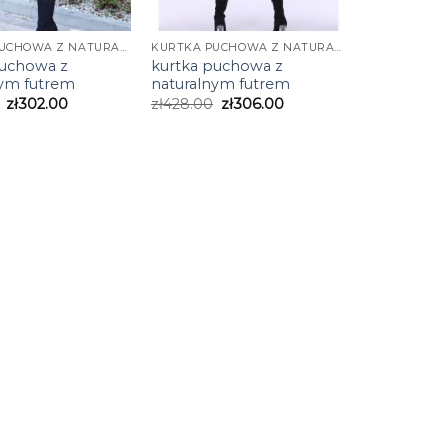
KURTKA PUCHOWA Z NATURALNYM FUTREM
KURTKA PUCHOWA Z NATURALNYM FUTREM
puchowa z
kurtka puchowa z
nym futrem
naturalnym futrem
zł
302.00
zł
428.00
zł
306.00