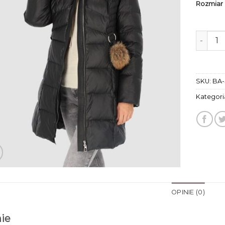
Rozmiar
ilość k
SKU:
BA-
Kategori
OPINIE (0)
ie