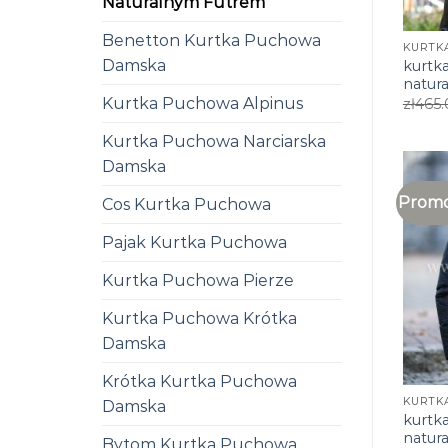
Naturalnym Futrem
Benetton Kurtka Puchowa
Damska
kurtk
natur
Kurtka Puchowa Alpinus
zł
465.
Kurtka Puchowa Narciarska
Damska
Promo
Cos Kurtka Puchowa
Pajak Kurtka Puchowa
Kurtka Puchowa Pierze
Kurtka Puchowa Krótka
Damska
Krótka Kurtka Puchowa
Damska
kurtk
natur
Bytom Kurtka Puchowa