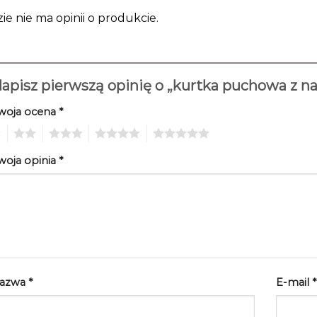
zie nie ma opinii o produkcie.
apisz pierwszą opinię o „kurtka puchowa z 
woja ocena
*
2
3
4
5
woja opinia
*
azwa
*
E-mail
*