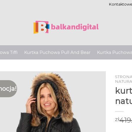
Kontaktow
wa Tiffi
Kurtka Puchowa Pull And Bear
Kurtka Puchow
STRON
NATUR
ocja!
kur
nat
419
zł