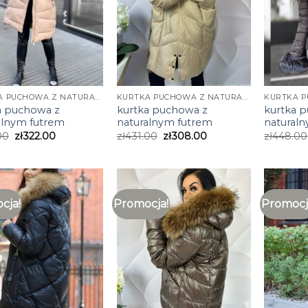
KURTKA PUCHOWA Z NATURALNYM FUTREM
KURTKA PUCHOWA Z NATURALNYM FUTREM
a puchowa z
kurtka puchowa z
kurtka 
alnym futrem
naturalnym futrem
natural
00
zł
322.00
zł
431.00
zł
308.00
zł
448.00
cja!
Promocja!
Promocj