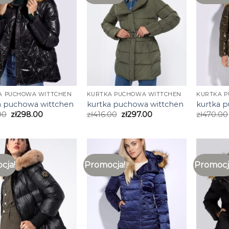
A PUCHOWA WITTCHEN
KURTKA PUCHOWA WITTCHEN
KURTKA 
a puchowa wittchen
kurtka puchowa wittchen
kurtka 
00
zł
298.00
zł
416.00
zł
297.00
zł
470.00
cja!
Promocja!
Promocj