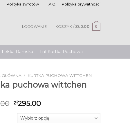
e
Polityka zwrotów
F.A.Q
Polityka prywatności
0
LOGOWANIE
KOSZYK /
ZŁ
0.00
a Lekka Damska
Tnf Kurtka Puchowa
A GŁÓWNA
/
KURTKA PUCHOWA WITTCHEN
tka puchowa wittchen
.00
295.00
zł