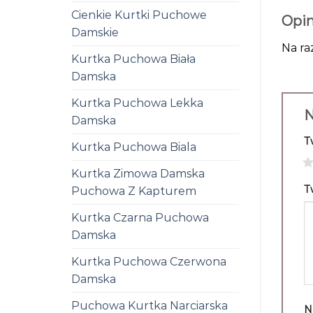
Cienkie Kurtki Puchowe
Opin
Damskie
Na ra
Kurtka Puchowa Biała
Damska
Kurtka Puchowa Lekka
N
Damska
T
Kurtka Puchowa Biala
1
Kurtka Zimowa Damska
T
Puchowa Z Kapturem
Kurtka Czarna Puchowa
Damska
Kurtka Puchowa Czerwona
Damska
Puchowa Kurtka Narciarska
N