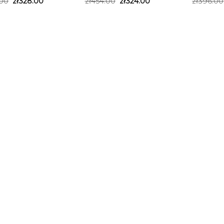
.00
zł
328.00
zł
454.00
zł
324.00
zł
396.00