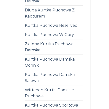
Damska
Długa Kurtka Puchowa Z
Kapturem
Kurtka Puchowa Reserved
Kurtka Puchowa W Góry
Zielona Kurtka Puchowa
Damska
Kurtka Puchowa Damska
Ochnik
Kurtka Puchowa Damska
Salewa
Wittchen Kurtki Damskie
Puchowe
Kurtka Puchowa Sportowa