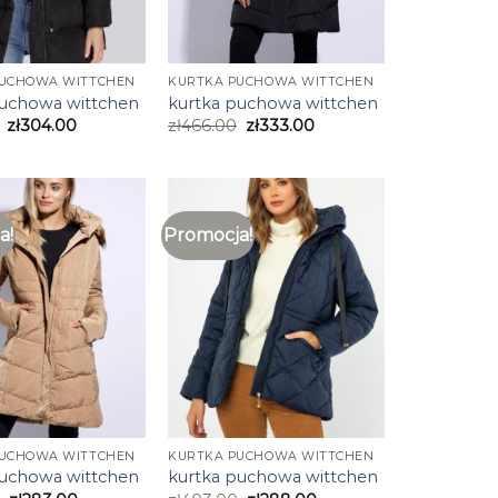
PUCHOWA WITTCHEN
KURTKA PUCHOWA WITTCHEN
puchowa wittchen
kurtka puchowa wittchen
zł
304.00
zł
466.00
zł
333.00
a!
Promocja!
PUCHOWA WITTCHEN
KURTKA PUCHOWA WITTCHEN
puchowa wittchen
kurtka puchowa wittchen