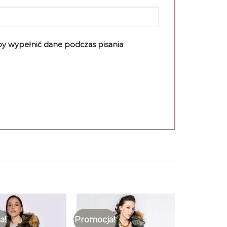
aby wypełnić dane podczas pisania
a!
Promocja!