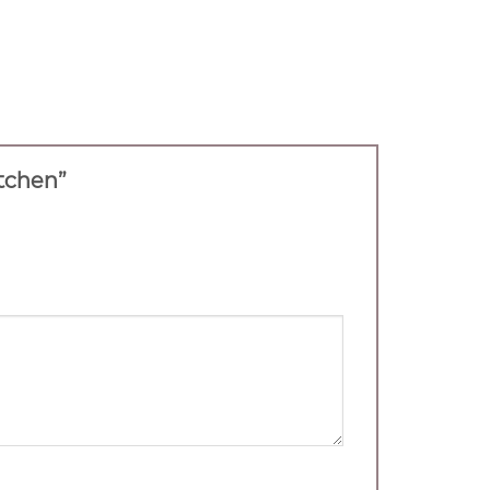
ttchen”