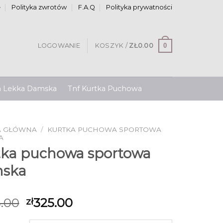
e
Polityka zwrotów
F.A.Q
Polityka prywatności
0
LOGOWANIE
KOSZYK /
ZŁ
0.00
a Lekka Damska
Tnf Kurtka Puchowa
A GŁÓWNA
/
KURTKA PUCHOWA SPORTOWA
A
tka puchowa sportowa
ska
.00
325.00
zł