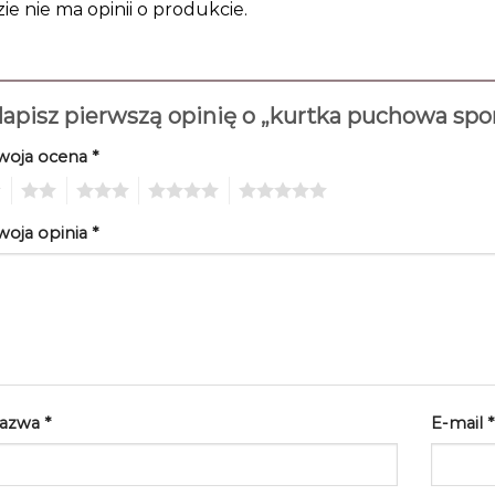
zie nie ma opinii o produkcie.
apisz pierwszą opinię o „kurtka puchowa s
woja ocena
*
2
3
4
5
woja opinia
*
azwa
*
E-mail
*