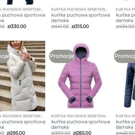
KURTKA PUCHOWA SPORTOWA DAMSKA
KURTKA PUCHOWA SPORTOWA DAMSKA
a puchowa sportowa
kurtka puchowa sportowa
kurtka 
ka
damska
damska
00
zł
330.00
zł
441.00
zł
315.00
zł
434.00
cja!
Promocja!
Promocj
KURTKA PUCHOWA SPORTOWA DAMSKA
KURTKA PUCHOWA SPORTOWA DAMSKA
a puchowa sportowa
kurtka puchowa sportowa
kurtka 
ka
damska
damska
00
zł
295.00
zł
399.00
zł
285.00
zł
448.00