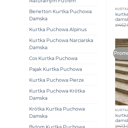
Naturalnym Futrem
Benetton Kurtka Puchowa
kurtk
Damska
dams
zł
462.
Kurtka Puchowa Alpinus
Kurtka Puchowa Narciarska
Damska
Promo
Cos Kurtka Puchowa
Pajak Kurtka Puchowa
Kurtka Puchowa Pierze
Kurtka Puchowa Krótka
Damska
Krótka Kurtka Puchowa
kurtk
Damska
dams
zł
413.
Bytom Kurtka Puchowa