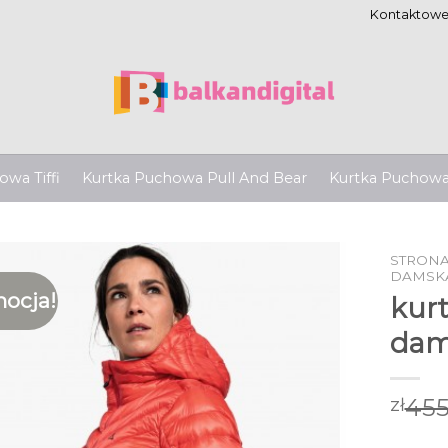
Kontaktow
wa Tiffi
Kurtka Puchowa Pull And Bear
Kurtka Puchow
STRON
DAMSK
ocja!
kur
dam
455
zł