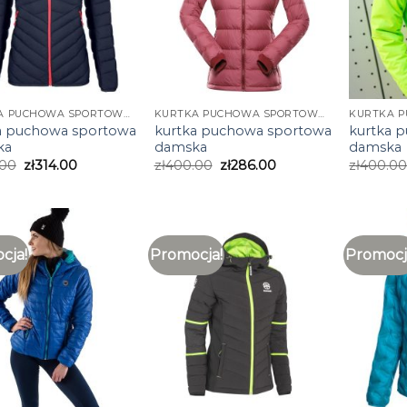
KURTKA PUCHOWA SPORTOWA DAMSKA
KURTKA PUCHOWA SPORTOWA DAMSKA
a puchowa sportowa
kurtka puchowa sportowa
kurtka 
ka
damska
damska
.00
zł
314.00
zł
400.00
zł
286.00
zł
400.0
cja!
Promocja!
Promocj