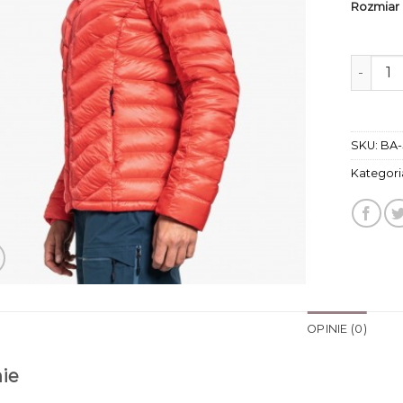
Rozmiar
ilość k
SKU:
BA-
Kategori
OPINIE (0)
ie