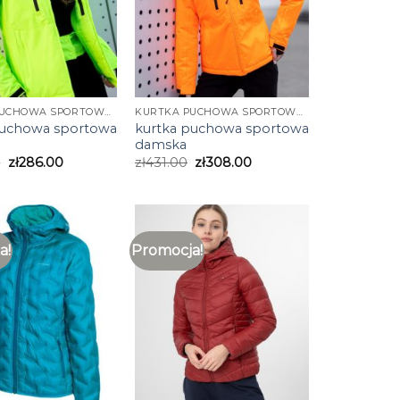
KURTKA PUCHOWA SPORTOWA DAMSKA
KURTKA PUCHOWA SPORTOWA DAMSKA
puchowa sportowa
kurtka puchowa sportowa
damska
0
zł
286.00
zł
431.00
zł
308.00
a!
Promocja!