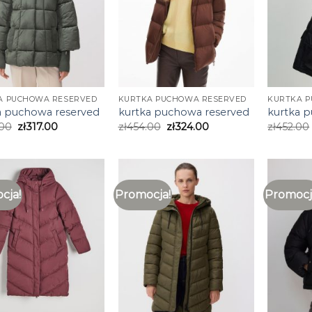
A PUCHOWA RESERVED
KURTKA PUCHOWA RESERVED
KURTKA 
a puchowa reserved
kurtka puchowa reserved
kurtka 
.00
zł
317.00
zł
454.00
zł
324.00
zł
452.00
cja!
Promocja!
Promocj