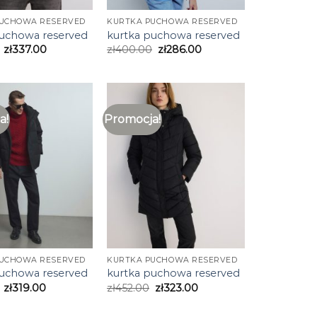
PUCHOWA RESERVED
KURTKA PUCHOWA RESERVED
puchowa reserved
kurtka puchowa reserved
zł
337.00
zł
400.00
zł
286.00
a!
Promocja!
PUCHOWA RESERVED
KURTKA PUCHOWA RESERVED
puchowa reserved
kurtka puchowa reserved
zł
319.00
zł
452.00
zł
323.00