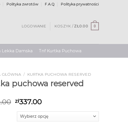
e
Polityka zwrotów
F.A.Q
Polityka prywatności
0
LOGOWANIE
KOSZYK /
ZŁ
0.00
a Lekka Damska
Tnf Kurtka Puchowa
A GŁÓWNA
/
KURTKA PUCHOWA RESERVED
tka puchowa reserved
.00
337.00
zł