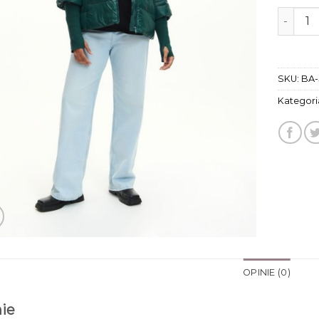
ilość k
SKU:
BA-
Kategori
OPINIE (0)
ie