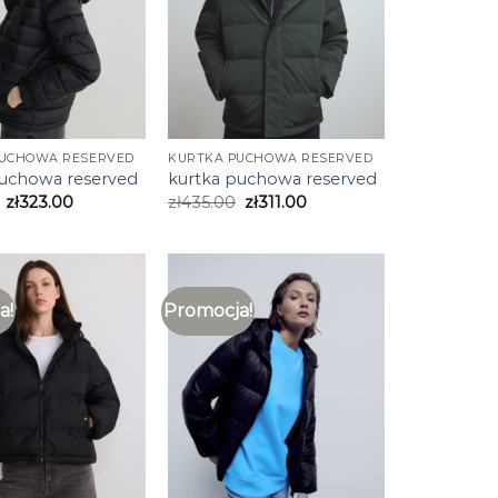
PUCHOWA RESERVED
KURTKA PUCHOWA RESERVED
puchowa reserved
kurtka puchowa reserved
zł
323.00
zł
435.00
zł
311.00
a!
Promocja!