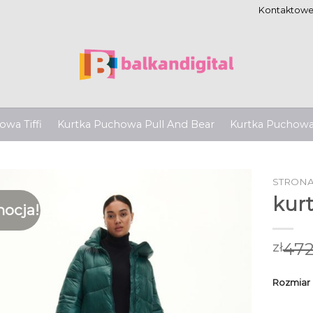
Kontaktow
wa Tiffi
Kurtka Puchowa Pull And Bear
Kurtka Puchow
STRON
kur
ocja!
472
zł
Rozmiar