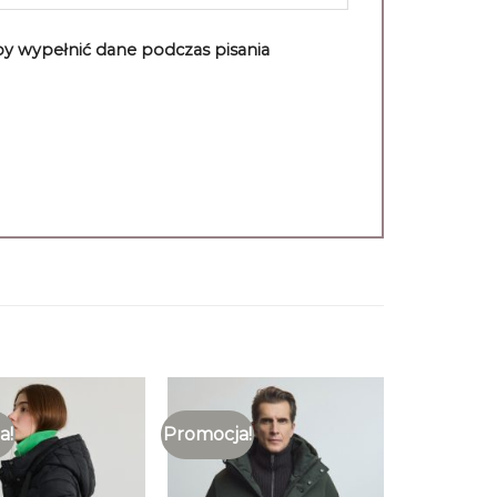
aby wypełnić dane podczas pisania
a!
Promocja!