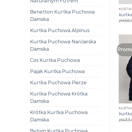
Naturalnym Futrem
KURTK
Benetton Kurtka Puchowa
kurtk
Damska
zł
456.
Kurtka Puchowa Alpinus
Kurtka Puchowa Narciarska
Damska
Promo
Cos Kurtka Puchowa
Pajak Kurtka Puchowa
Kurtka Puchowa Pierze
Kurtka Puchowa Krótka
Damska
KURTK
Krótka Kurtka Puchowa
kurtk
Damska
zł
433
Bytom Kurtka Puchowa