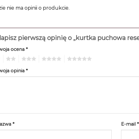
zie nie ma opinii o produkcie.
apisz pierwszą opinię o „kurtka puchowa res
woja ocena
*
2
3
4
5
woja opinia
*
azwa
*
E-mail
*