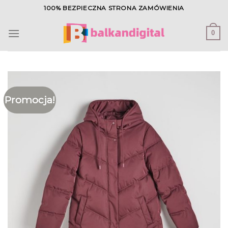
Skip
100% BEZPIECZNA STRONA ZAMÓWIENIA
to
content
0
Promocja!