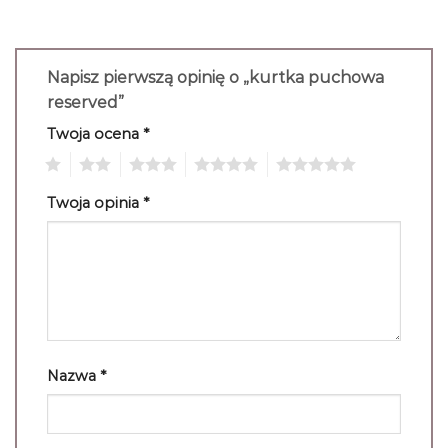
Napisz pierwszą opinię o „kurtka puchowa
reserved”
Twoja ocena
*
1
2
3
4
5
Twoja opinia
*
Nazwa
*