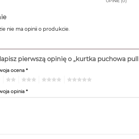
OPINIE (0)
ie
zie nie ma opinii o produkcie.
apisz pierwszą opinię o „kurtka puchowa pul
woja ocena
*
2
3
4
5
woja opinia
*