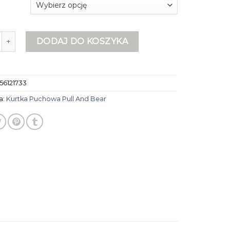
urtka puchowa pull and bear
DODAJ DO KOSZYKA
56121733
a:
Kurtka Puchowa Pull And Bear