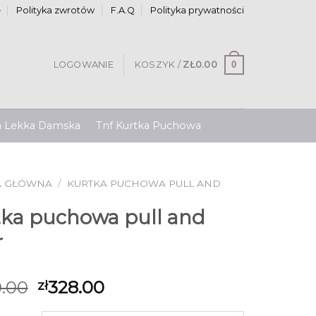
e
Polityka zwrotów
F.A.Q
Polityka prywatności
0
LOGOWANIE
KOSZYK /
ZŁ
0.00
a Lekka Damska
Tnf Kurtka Puchowa
A GŁÓWNA
/
KURTKA PUCHOWA PULL AND
tka puchowa pull and
r
.00
328.00
zł