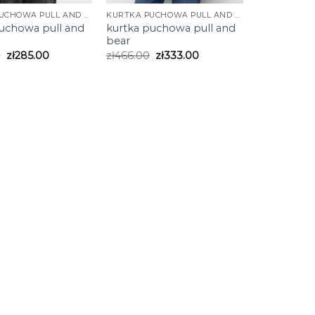
KURTKA PUCHOWA PULL AND BEAR
KURTKA PUCHOWA PULL AND BEAR
puchowa pull and
kurtka puchowa pull and
bear
0
zł
285.00
zł
466.00
zł
333.00