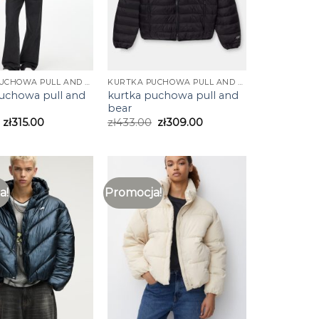
KURTKA PUCHOWA PULL AND BEAR
KURTKA PUCHOWA PULL AND BEAR
puchowa pull and
kurtka puchowa pull and
bear
zł
315.00
zł
433.00
zł
309.00
a!
Promocja!