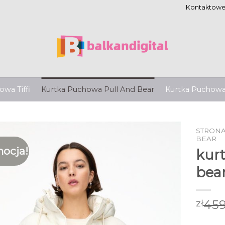
Kontaktow
wa Tiffi
Kurtka Puchowa Pull And Bear
Kurtka Puchow
STRON
BEAR
ocja!
kur
bea
459
zł