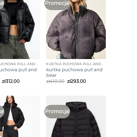
a!
Promocja!
KURTKA PUCHOWA PULL AND BEAR
KURTKA PUCHOWA PULL AND BEAR
puchowa pull and
kurtka puchowa pull and
bear
zł
312.00
zł
410.00
zł
293.00
a!
Promocja!