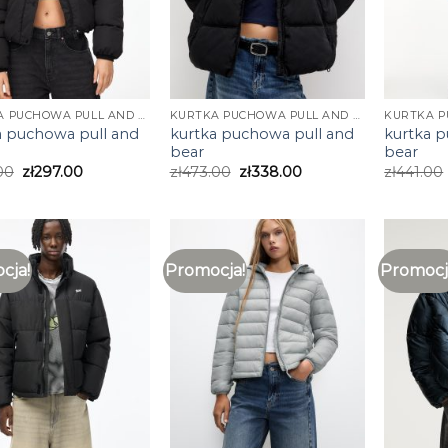
KURTKA PUCHOWA PULL AND BEAR
KURTKA PUCHOWA PULL AND BEAR
a puchowa pull and
kurtka puchowa pull and
kurtka 
bear
bear
00
zł
297.00
zł
473.00
zł
338.00
zł
441.00
cja!
Promocja!
Promocj