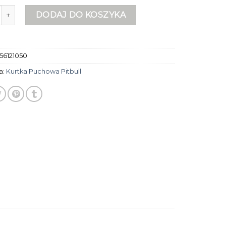
rtka puchowa pitbull
DODAJ DO KOSZYKA
56121050
a:
Kurtka Puchowa Pitbull