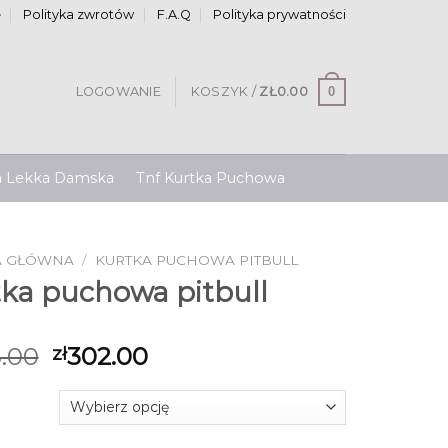
e
Polityka zwrotów
F.A.Q
Polityka prywatności
0
LOGOWANIE
KOSZYK /
ZŁ
0.00
a Lekka Damska
Tnf Kurtka Puchowa
A GŁÓWNA
/
KURTKA PUCHOWA PITBULL
tka puchowa pitbull
.00
302.00
zł