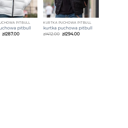
UCHOWA PITBULL
KURTKA PUCHOWA PITBULL
uchowa pitbull
kurtka puchowa pitbull
zł
287.00
zł
412.00
zł
294.00