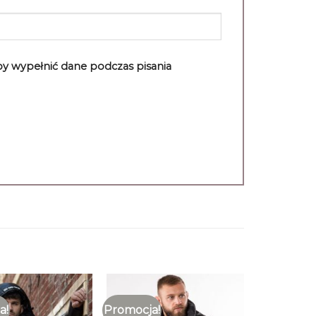
aby wypełnić dane podczas pisania
a!
Promocja!