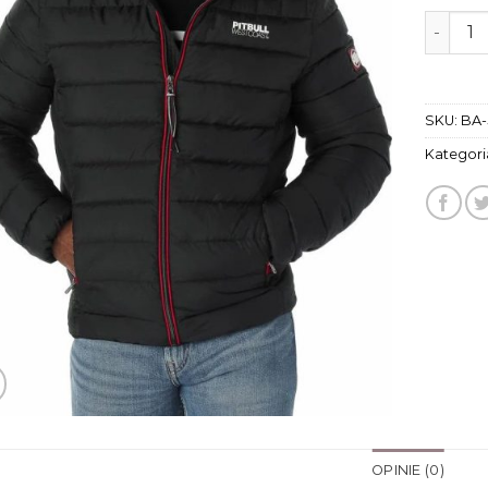
ilość ku
SKU:
BA-
Kategori
OPINIE (0)