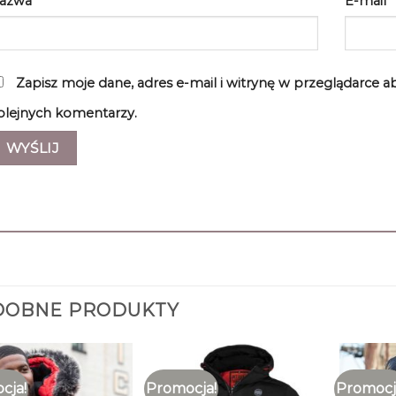
azwa
*
E-mail
*
Zapisz moje dane, adres e-mail i witrynę w przeglądarce 
olejnych komentarzy.
DOBNE PRODUKTY
cja!
Promocja!
Promocj