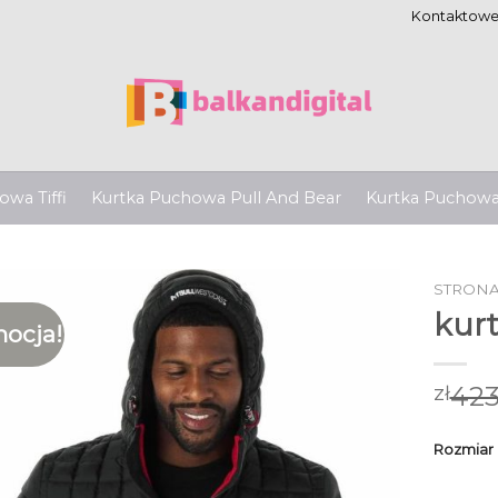
Kontaktow
wa Tiffi
Kurtka Puchowa Pull And Bear
Kurtka Puchow
STRON
kur
ocja!
423
zł
Rozmiar