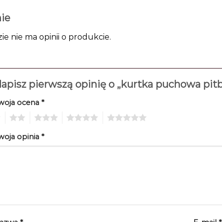
ie
zie nie ma opinii o produkcie.
apisz pierwszą opinię o „kurtka puchowa pitb
woja ocena
*
2
3
4
5
woja opinia
*