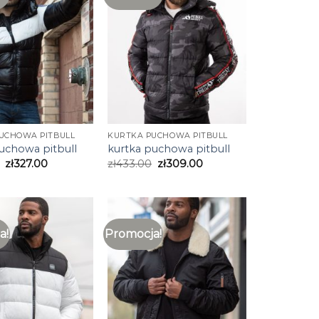
UCHOWA PITBULL
KURTKA PUCHOWA PITBULL
uchowa pitbull
kurtka puchowa pitbull
zł
327.00
zł
433.00
zł
309.00
a!
Promocja!