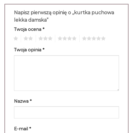
Napisz pierwszą opinię o „kurtka puchowa
lekka damska”
Twoja ocena
*
1
2
3
4
5
Twoja opinia
*
Nazwa
*
E-mail
*