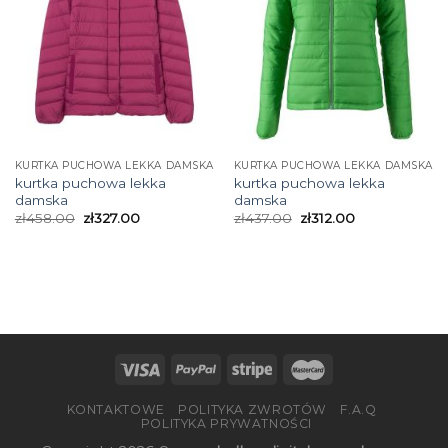
KURTKA PUCHOWA LEKKA DAMSKA
KURTKA PUCHOWA LEKKA DAMSKA
kurtka puchowa lekka
kurtka puchowa lekka
damska
damska
zł
458.00
zł
327.00
zł
437.00
zł
312.00
KONTAKTOWE
POLITYKA ZWROTÓW
F.A.Q
POLITYKA PRYWATNOŚCI