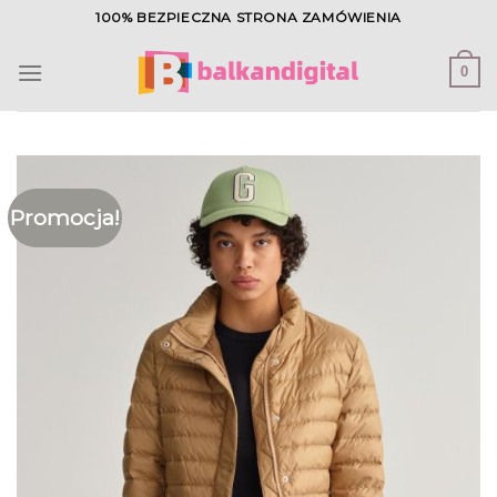
Skip
100% BEZPIECZNA STRONA ZAMÓWIENIA
to
content
0
Promocja!