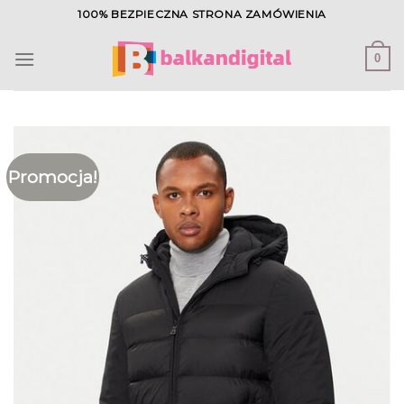
Skip
100% BEZPIECZNA STRONA ZAMÓWIENIA
to
content
0
Promocja!