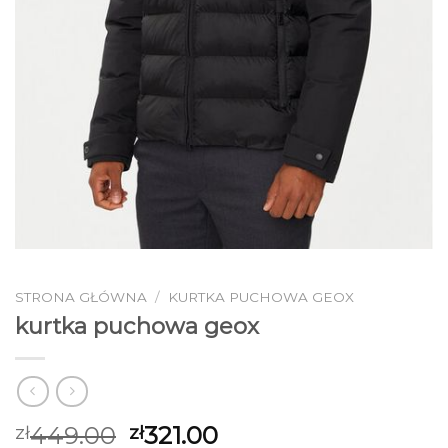
STRONA GŁÓWNA
/
KURTKA PUCHOWA GEOX
kurtka puchowa geox
449.00
321.00
zł
zł