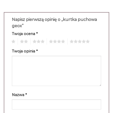
Napisz pierwszą opinię o „kurtka puchowa
geox”
Twoja ocena
*
1
2
3
4
5
Twoja opinia
*
Nazwa
*