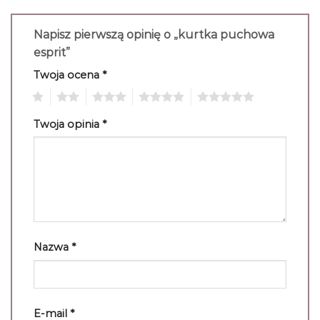
Napisz pierwszą opinię o „kurtka puchowa
esprit”
Twoja ocena
*
1
2
3
4
5
Twoja opinia
*
Nazwa
*
E-mail
*