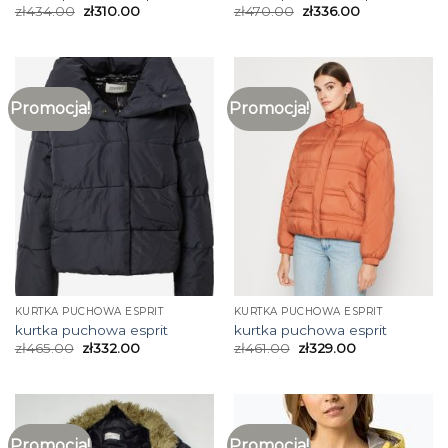
zł
434.00
zł
310.00
zł
470.00
zł
336.00
Promocja!
Promocja!
KURTKA PUCHOWA ESPRIT
KURTKA PUCHOWA ESPRIT
kurtka puchowa esprit
kurtka puchowa esprit
zł
465.00
zł
332.00
zł
461.00
zł
329.00
Promocja!
Promocja!