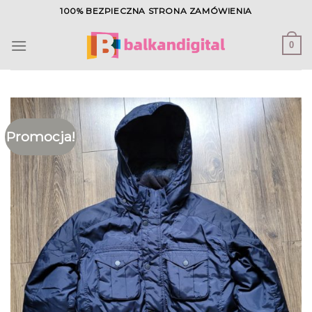
Skip
100% BEZPIECZNA STRONA ZAMÓWIENIA
to
content
0
Promocja!