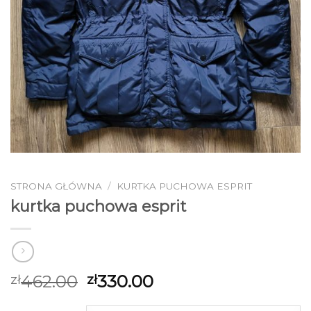
STRONA GŁÓWNA
/
KURTKA PUCHOWA ESPRIT
kurtka puchowa esprit
462.00
330.00
zł
zł