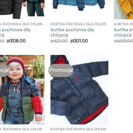
KURTKA PUCHOWA DLA CHLOPCA
KURTKA PUCHOWA DLA CHLOPCA
a puchowa dla
kurtka puchowa dla
kurtka 
ca
chlopca
chlopca
00
zł
308.00
zł
421.00
zł
301.00
zł
409.0
cja!
Promocja!
KURTKA PUCHOWA DLA CHLOPCA
KURTKA PUCHOWA DLA CHLOPCA