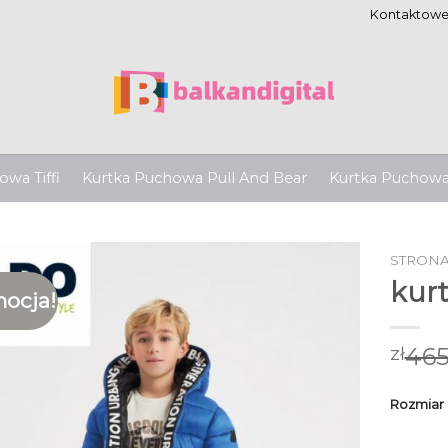
Kontaktow
wa Tiffi
Kurtka Puchowa Pull And Bear
Kurtka Puchow
STRON
kur
ocja!
465
zł
Rozmiar