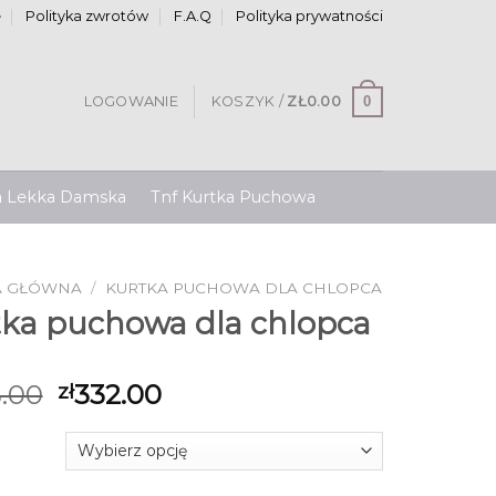
e
Polityka zwrotów
F.A.Q
Polityka prywatności
0
LOGOWANIE
KOSZYK /
ZŁ
0.00
a Lekka Damska
Tnf Kurtka Puchowa
A GŁÓWNA
/
KURTKA PUCHOWA DLA CHLOPCA
tka puchowa dla chlopca
.00
332.00
zł