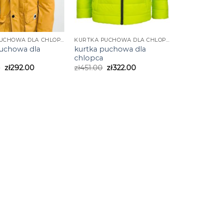
KURTKA PUCHOWA DLA CHLOPCA
KURTKA PUCHOWA DLA CHLOPCA
puchowa dla
kurtka puchowa dla
chlopca
0
zł
292.00
zł
451.00
zł
322.00