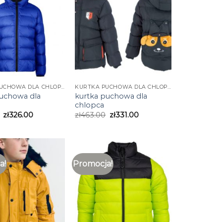
KURTKA PUCHOWA DLA CHLOPCA
KURTKA PUCHOWA DLA CHLOPCA
puchowa dla
kurtka puchowa dla
chlopca
zł
326.00
zł
463.00
zł
331.00
a!
Promocja!