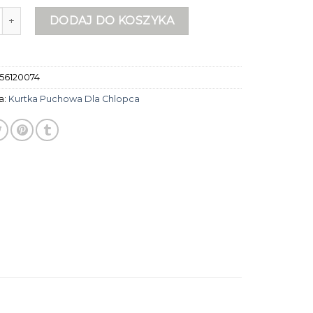
urtka puchowa dla chlopca
DODAJ DO KOSZYKA
56120074
a:
Kurtka Puchowa Dla Chlopca