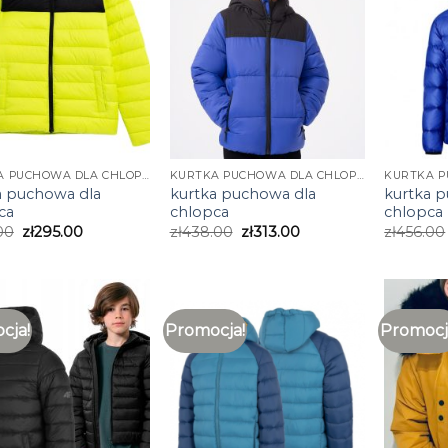
KURTKA PUCHOWA DLA CHLOPCA
KURTKA PUCHOWA DLA CHLOPCA
a puchowa dla
kurtka puchowa dla
kurtka 
ca
chlopca
chlopca
00
zł
295.00
zł
438.00
zł
313.00
zł
456.00
cja!
Promocja!
Promocj