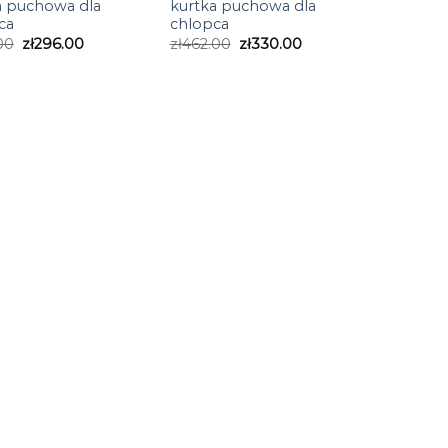
a puchowa dla
kurtka puchowa dla
ca
chlopca
00
zł
296.00
zł
462.00
zł
330.00