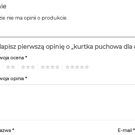
ie
zie nie ma opinii o produkcie.
apisz pierwszą opinię o „kurtka puchowa dla
woja ocena
*
2
3
4
5
woja opinia
*
azwa
*
E-mail
*