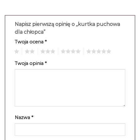
Napisz pierwszą opinię o „kurtka puchowa
dla chłopca”
Twoja ocena
*
1
2
3
4
5
Twoja opinia
*
Nazwa
*