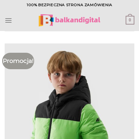
Skip
100% BEZPIECZNA STRONA ZAMÓWIENIA
to
content
0
Promocja!