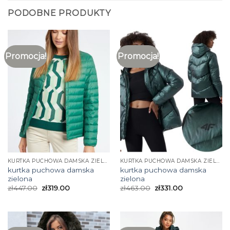
PODOBNE PRODUKTY
Promocja!
Promocja!
KURTKA PUCHOWA DAMSKA ZIELONA
KURTKA PUCHOWA DAMSKA ZIELONA
kurtka puchowa damska
kurtka puchowa damska
zielona
zielona
zł
447.00
zł
319.00
zł
463.00
zł
331.00