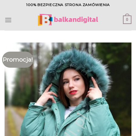
Skip
100% BEZPIECZNA STRONA ZAMÓWIENIA
to
content
0
Promocja!