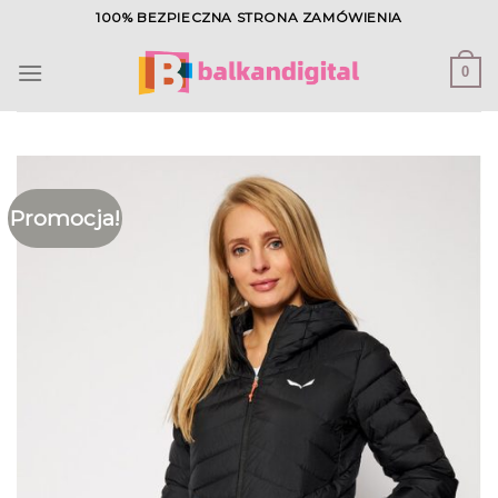
Skip
100% BEZPIECZNA STRONA ZAMÓWIENIA
to
content
0
Promocja!