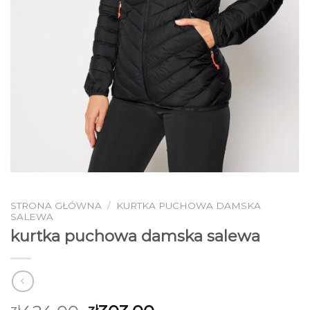
STRONA GŁÓWNA
/
KURTKA PUCHOWA DAMSKA
SALEWA
kurtka puchowa damska salewa
zł
zł