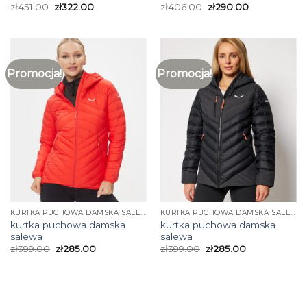
zł
451.00
zł
322.00
zł
406.00
zł
290.00
Promocja!
Promocja!
KURTKA PUCHOWA DAMSKA SALEWA
KURTKA PUCHOWA DAMSKA SALEWA
kurtka puchowa damska
kurtka puchowa damska
salewa
salewa
zł
399.00
zł
285.00
zł
399.00
zł
285.00