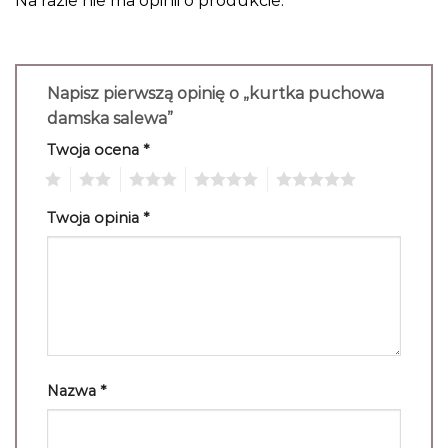
Na razie nie ma opinii o produkcie.
Napisz pierwszą opinię o „kurtka puchowa
damska salewa”
Twoja ocena
*
1
2
3
4
5
Twoja opinia
*
Nazwa
*