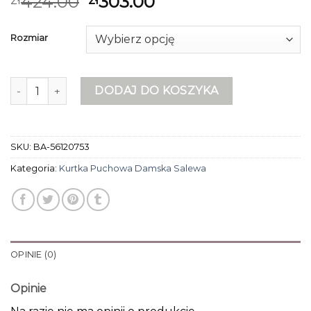
424.00
303.00
Rozmiar
ilość kurtka puchowa damska salewa
DODAJ DO KOSZYKA
SKU:
BA-56120753
Kategoria:
Kurtka Puchowa Damska Salewa
OPINIE (0)
Opinie