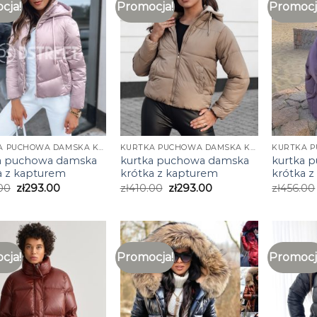
cja!
Promocja!
Promocj
KURTKA PUCHOWA DAMSKA KRÓTKA Z KAPTUREM
KURTKA PUCHOWA DAMSKA KRÓTKA Z KAPTUREM
a puchowa damska
kurtka puchowa damska
kurtka 
a z kapturem
krótka z kapturem
krótka 
00
zł
293.00
zł
410.00
zł
293.00
zł
456.00
cja!
Promocja!
Promocj