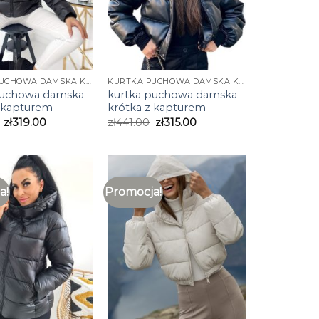
KURTKA PUCHOWA DAMSKA KRÓTKA Z KAPTUREM
KURTKA PUCHOWA DAMSKA KRÓTKA Z KAPTUREM
puchowa damska
kurtka puchowa damska
z kapturem
krótka z kapturem
zł
319.00
zł
441.00
zł
315.00
a!
Promocja!