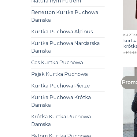
Naturalnym Futrem
Benetton Kurtka Puchowa
Damska
Kurtka Puchowa Alpinus
kurtk
Kurtka Puchowa Narciarska
krótk
Damska
zł
413.
Cos Kurtka Puchowa
Pajak Kurtka Puchowa
Promo
Kurtka Puchowa Pierze
Kurtka Puchowa Krótka
Damska
Krótka Kurtka Puchowa
Damska
Bytom Kurtka Puchowa