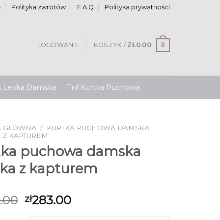
e
Polityka zwrotów
F.A.Q
Polityka prywatności
0
LOGOWANIE
KOSZYK /
ZŁ
0.00
a Lekka Damska
Tnf Kurtka Puchowa
A GŁÓWNA
/
KURTKA PUCHOWA DAMSKA
 Z KAPTUREM
tka puchowa damska
tka z kapturem
.00
283.00
zł