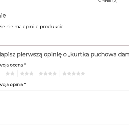
OPINIE (0)
ie
zie nie ma opinii o produkcie.
apisz pierwszą opinię o „kurtka puchowa da
woja ocena
*
2
3
4
5
woja opinia
*