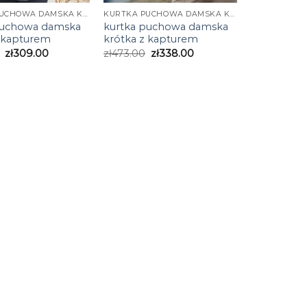
KURTKA PUCHOWA DAMSKA KRÓTKA Z KAPTUREM
KURTKA PUCHOWA DAMSKA KRÓTKA Z KAPTUREM
puchowa damska
kurtka puchowa damska
z kapturem
krótka z kapturem
zł
309.00
zł
473.00
zł
338.00