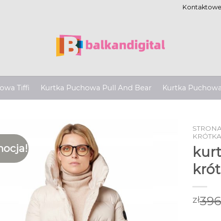
Kontaktow
wa Tiffi
Kurtka Puchowa Pull And Bear
Kurtka Puchow
STRON
KRÓTKA
ocja!
kur
kró
396
zł