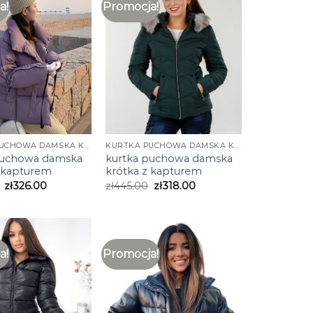
a!
Promocja!
KURTKA PUCHOWA DAMSKA KRÓTKA Z KAPTUREM
KURTKA PUCHOWA DAMSKA KRÓTKA Z KAPTUREM
puchowa damska
kurtka puchowa damska
z kapturem
krótka z kapturem
zł
326.00
zł
445.00
zł
318.00
a!
Promocja!