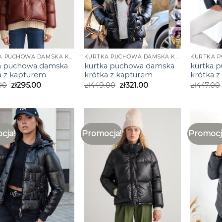
KURTKA PUCHOWA DAMSKA KRÓTKA Z KAPTUREM
KURTKA PUCHOWA DAMSKA KRÓTKA Z KAPTUREM
a puchowa damska
kurtka puchowa damska
kurtka 
a z kapturem
krótka z kapturem
krótka 
00
zł
295.00
zł
449.00
zł
321.00
zł
447.00
cja!
Promocja!
Promocj