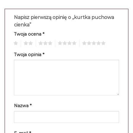
Napisz pierwszą opinię o „kurtka puchowa
cienka”
Twoja ocena
*
1
2
3
4
5
Twoja opinia
*
Nazwa
*