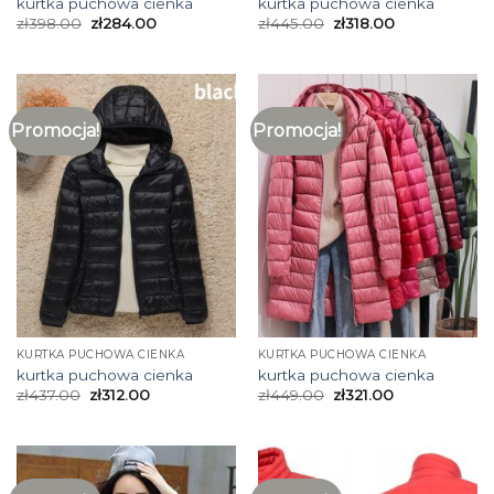
kurtka puchowa cienka
kurtka puchowa cienka
zł
398.00
zł
284.00
zł
445.00
zł
318.00
Promocja!
Promocja!
KURTKA PUCHOWA CIENKA
KURTKA PUCHOWA CIENKA
kurtka puchowa cienka
kurtka puchowa cienka
zł
437.00
zł
312.00
zł
449.00
zł
321.00