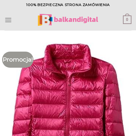
Skip
100% BEZPIECZNA STRONA ZAMÓWIENIA
to
content
0
Promocja!