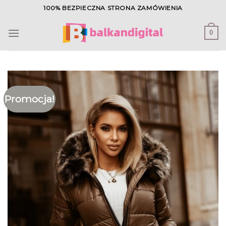
Skip
100% BEZPIECZNA STRONA ZAMÓWIENIA
to
content
0
Promocja!