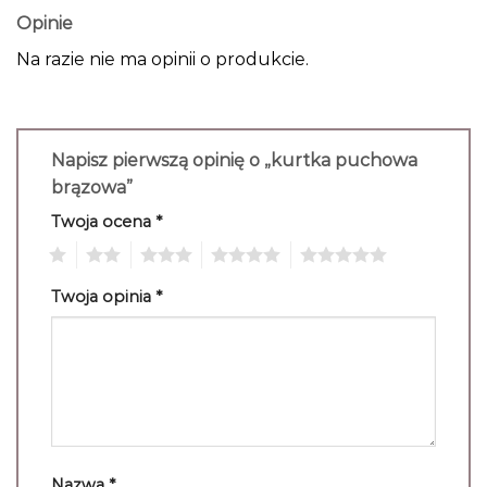
Opinie
Na razie nie ma opinii o produkcie.
Napisz pierwszą opinię o „kurtka puchowa
brązowa”
Twoja ocena
*
1
2
3
4
5
Twoja opinia
*
Nazwa
*