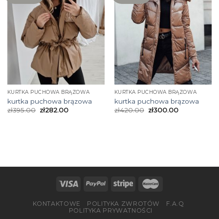
KURTKA PUCHOWA BRĄZOWA
KURTKA PUCHOWA BRĄZOWA
kurtka puchowa brązowa
kurtka puchowa brązowa
zł
395.00
zł
282.00
zł
420.00
zł
300.00
KONTAKTOWE
POLITYKA ZWROTÓW
F.A.Q
POLITYKA PRYWATNOŚCI