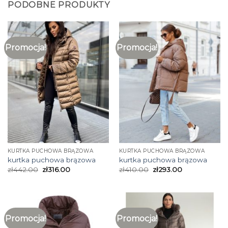
PODOBNE PRODUKTY
Promocja!
Promocja!
KURTKA PUCHOWA BRĄZOWA
KURTKA PUCHOWA BRĄZOWA
kurtka puchowa brązowa
kurtka puchowa brązowa
zł
442.00
zł
316.00
zł
410.00
zł
293.00
Promocja!
Promocja!