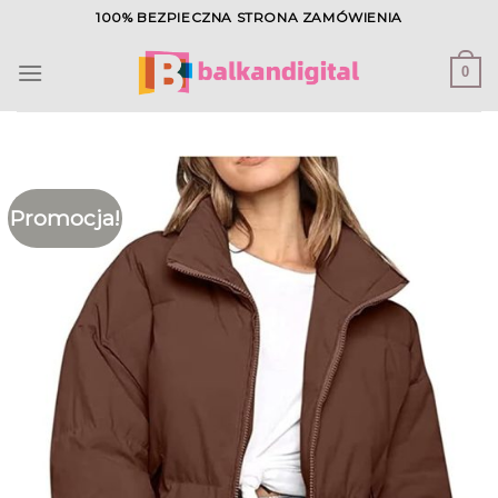
Skip
100% BEZPIECZNA STRONA ZAMÓWIENIA
to
content
0
Promocja!