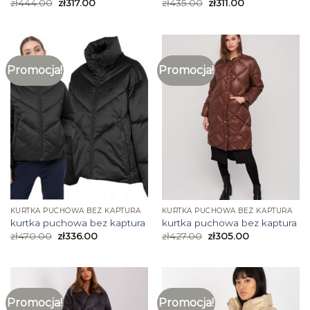
zł
444.00
zł
317.00
zł
435.00
zł
311.00
Promocja!
Promocja!
KURTKA PUCHOWA BEZ KAPTURA
KURTKA PUCHOWA BEZ KAPTURA
kurtka puchowa bez kaptura
kurtka puchowa bez kaptura
zł
470.00
zł
336.00
zł
427.00
zł
305.00
Promocja!
Promocja!