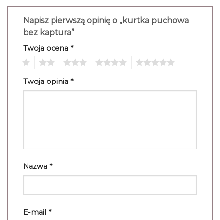
Napisz pierwszą opinię o „kurtka puchowa
bez kaptura”
Twoja ocena
*
1
2
3
4
5
Twoja opinia
*
Nazwa
*
E-mail
*