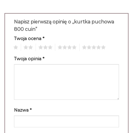
Napisz pierwszą opinię o „kurtka puchowa
800 cuin”
Twoja ocena
*
1
2
3
4
5
Twoja opinia
*
Nazwa
*