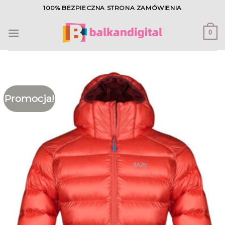
Skip
100% BEZPIECZNA STRONA ZAMÓWIENIA
to
content
0
Promocja!