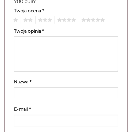
700 cuin”
Twoja ocena
*
1
2
3
4
5
Twoja opinia
*
Nazwa
*
E-mail
*