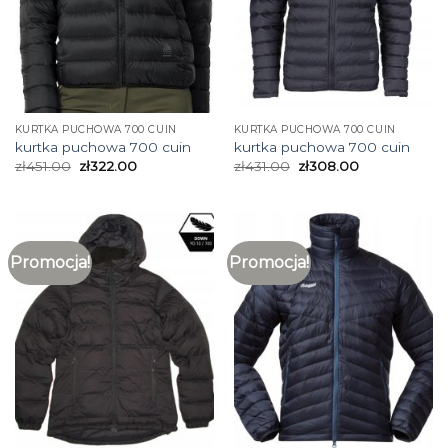
KURTKA PUCHOWA 700 CUIN
KURTKA PUCHOWA 700 CUIN
kurtka puchowa 700 cuin
kurtka puchowa 700 cuin
zł
451.00
zł
322.00
zł
431.00
zł
308.00
Promocja!
Promocja!