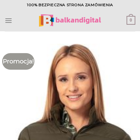
Skip
100% BEZPIECZNA STRONA ZAMÓWIENIA
to
content
0
Promocja!