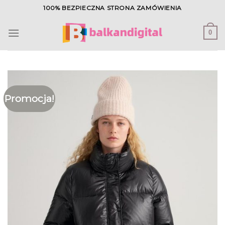
Skip
100% BEZPIECZNA STRONA ZAMÓWIENIA
to
content
0
Promocja!