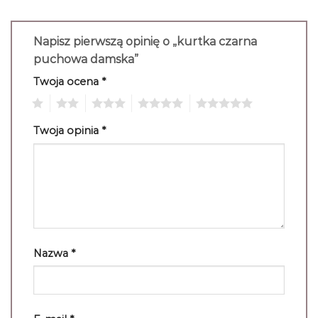
Napisz pierwszą opinię o „kurtka czarna
puchowa damska”
Twoja ocena
*
1
2
3
4
5
Twoja opinia
*
Nazwa
*