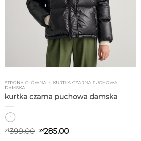
STRONA GŁÓWNA
/
KURTKA CZARNA PUCHOWA
DAMSKA
kurtka czarna puchowa damska
399.00
285.00
zł
zł