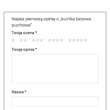
Napisz pierwszą opinię o „kurtka beżowa
puchowa”
Twoja ocena
*
1
2
3
4
5
Twoja opinia
*
Nazwa
*