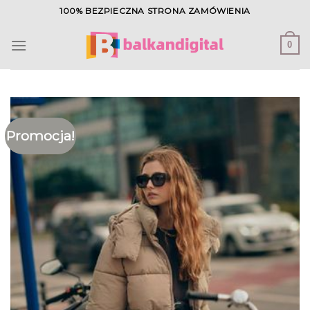
Skip
100% BEZPIECZNA STRONA ZAMÓWIENIA
to
content
0
Promocja!