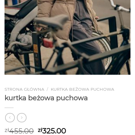
STRONA GŁÓWNA
/
KURTKA BEŻOWA PUCHOWA
kurtka beżowa puchowa
455.00
325.00
zł
zł