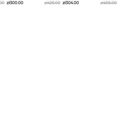
.00
zł
300.00
zł
426.00
zł
304.00
zł
406.00