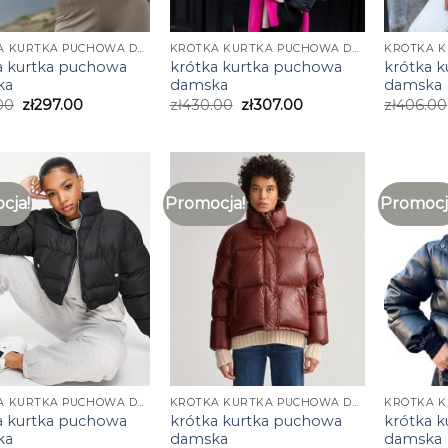
KRÓTKA KURTKA PUCHOWA DAMSKA
KRÓTKA KURTKA PUCHOWA DAMSKA
a kurtka puchowa
krótka kurtka puchowa
krótka 
ka
damska
damska
00
zł
297.00
zł
430.00
zł
307.00
zł
406.00
cja!
Promocja!
Promocj
KRÓTKA KURTKA PUCHOWA DAMSKA
KRÓTKA KURTKA PUCHOWA DAMSKA
a kurtka puchowa
krótka kurtka puchowa
krótka 
ka
damska
damska