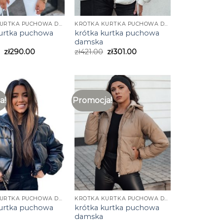
KRÓTKA KURTKA PUCHOWA DAMSKA
KRÓTKA KURTKA PUCHOWA DAMSKA
kurtka puchowa
krótka kurtka puchowa
damska
zł
290.00
zł
421.00
zł
301.00
a!
Promocja!
KRÓTKA KURTKA PUCHOWA DAMSKA
KRÓTKA KURTKA PUCHOWA DAMSKA
kurtka puchowa
krótka kurtka puchowa
damska