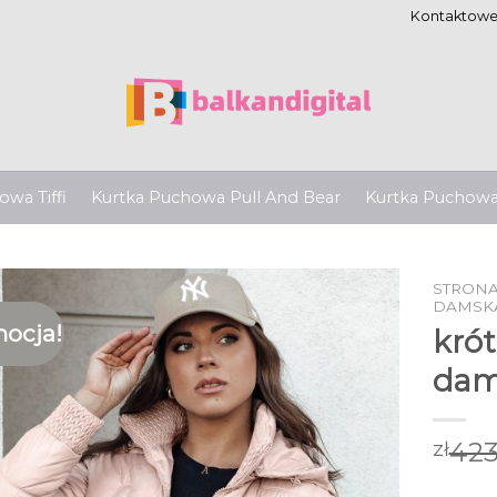
Kontaktow
wa Tiffi
Kurtka Puchowa Pull And Bear
Kurtka Puchow
STRON
DAMSK
ocja!
kró
dam
423
zł