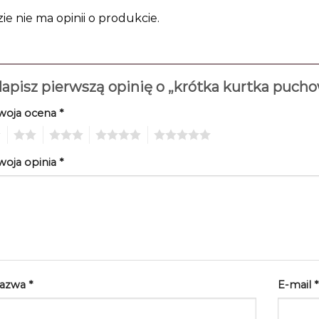
zie nie ma opinii o produkcie.
apisz pierwszą opinię o „krótka kurtka puc
woja ocena
*
2
3
4
5
woja opinia
*
azwa
*
E-mail
*