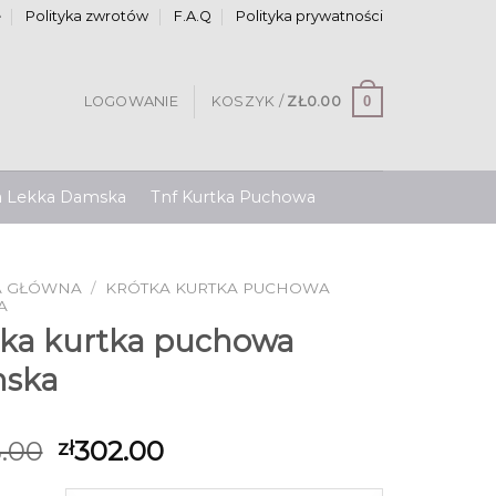
e
Polityka zwrotów
F.A.Q
Polityka prywatności
0
LOGOWANIE
KOSZYK /
ZŁ
0.00
a Lekka Damska
Tnf Kurtka Puchowa
A GŁÓWNA
/
KRÓTKA KURTKA PUCHOWA
A
tka kurtka puchowa
ska
.00
302.00
zł