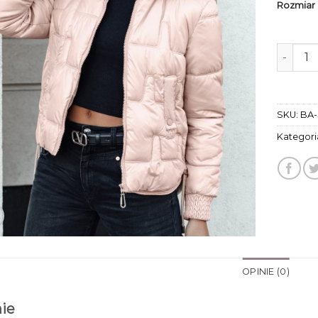
Rozmiar
ilość k
SKU:
BA-
Kategori
OPINIE (0)
ie