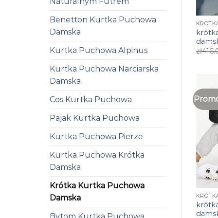
Naturalnym Futrem
Benetton Kurtka Puchowa
Damska
krótk
dams
Kurtka Puchowa Alpinus
zł
416.
Kurtka Puchowa Narciarska
Damska
Promo
Cos Kurtka Puchowa
Pajak Kurtka Puchowa
Kurtka Puchowa Pierze
Kurtka Puchowa Krótka
Damska
Krótka Kurtka Puchowa
Damska
krótk
dams
Bytom Kurtka Puchowa