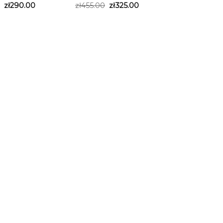
zł
290.00
zł
455.00
zł
325.00