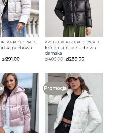
KRÓTKA KURTKA PUCHOWA DAMSKA
KRÓTKA KURTKA PUCHOWA DAMSKA
kurtka puchowa
krótka kurtka puchowa
damska
zł
291.00
zł
405.00
zł
289.00
a!
Promocja!