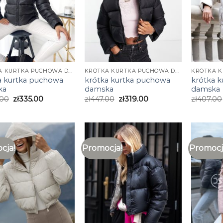
KRÓTKA KURTKA PUCHOWA DAMSKA
KRÓTKA KURTKA PUCHOWA DAMSKA
a kurtka puchowa
krótka kurtka puchowa
krótka 
ka
damska
damska
.00
zł
335.00
zł
447.00
zł
319.00
zł
407.00
cja!
Promocja!
Promocj